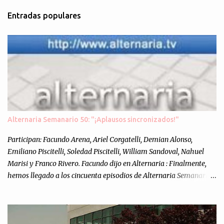
m
Entradas populares
e
n
t
a
r
i
o
s
Alternaria Semanario 50: "¡Aplausos sincronizados!"
Participan: Facundo Arena, Ariel Corgatelli, Demian Alonso,
Emiliano Piscitelli, Soledad Piscitelli, William Sandoval, Nahuel
Marisi y Franco Rivero. Facundo dijo en Alternaria : Finalmente,
hemos llegado a los cincuenta episodios de Alternaria Semanario.
Cincuenta ocasiones para ponernos en contacto con ustedes y
contarles las noticias de tecnología más importantes, desde
nuestra propia óptica: un punto de vista independiente e
informal.Para festejarlo, se nos ocurrió que estemos todos juntos; y