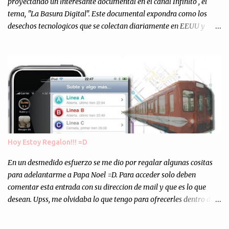
personalmente, un éxito y un logro sin precedentes. Sinceram...
proyectando un interesante documental en el canal Infinito , el
tema, "La Basura Digital". Este documental expondra como los
desechos tecnologicos que se colectan diariamente en EEUU y
Europa son enviados a paises subdesarrollados, para llevar a cabo
los "supuestos" procesos de "Reciclaje" (enterramos todo y chau).
Asi, todos los residuos sonincinerados produciendo lo que los
ambientalistas llaman "La Pesadilla de la Edad Cibernetica". La
transmision es el Domingo 2 de diciembre a las 21:00 hs. Me
parecio muy interesante, no creo que lo pueda ver por la hora, asi
que los comentarios los dejo en sus manos...
Hoy Estoy Regalon!!! =D
En un desmedido esfuerzo se me dio por regalar algunas cositas
para adelantarme a Papa Noel =D. Para acceder solo deben
comentar esta entrada con su direccion de mail y que es lo que
desean. Upss, me olvidaba lo que tengo para ofrecerles dentro de
mis arcas: * Codigos de Descarga Gratuitas para la aplicacion para
Iphone y Ipod Touch "Subte y Algo Mas" (Tengo 5) (*): Gentileza