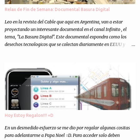
muchos programejos y hacer muchas pruebas. ¿El resultado?
Relax de Fin de Semana: Documental Basura Digital
Totalmente inesperado. Mas de 200 personas en vivo
escuchándonos y viendo como grabamos el semanario es, para mi
Leo en la revista del Cable que aqui en Argentina, van a estar
personalmente, un éxito y un logro sin precedentes. Sinceram...
proyectando un interesante documental en el canal Infinito , el
tema, "La Basura Digital". Este documental expondra como los
desechos tecnologicos que se colectan diariamente en EEUU y
Europa son enviados a paises subdesarrollados, para llevar a cabo
los "supuestos" procesos de "Reciclaje" (enterramos todo y chau).
Asi, todos los residuos sonincinerados produciendo lo que los
ambientalistas llaman "La Pesadilla de la Edad Cibernetica". La
transmision es el Domingo 2 de diciembre a las 21:00 hs. Me
parecio muy interesante, no creo que lo pueda ver por la hora, asi
que los comentarios los dejo en sus manos...
Hoy Estoy Regalon!!! =D
En un desmedido esfuerzo se me dio por regalar algunas cositas
para adelantarme a Papa Noel =D. Para acceder solo deben