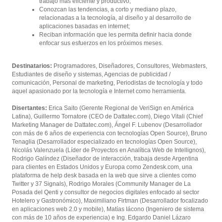
trabajo más eficiente y productivo;
Conozcan las tendencias, a corto y mediano plazo,
relacionadas a la tecnología, al diseño y al desarrollo de
aplicaciones basadas en internet;
Reciban información que les permita definir hacia donde
enfocar sus esfuerzos en los próximos meses.
Destinatarios:
Programadores, Diseñadores, Consultores, Webmasters,
Estudiantes de diseño y sistemas, Agencias de publicidad /
comunicación, Personal de marketing, Periodistas de tecnología y todo
aquel apasionado por la tecnología e Internet como herramienta.
Disertantes:
E
rica Saito (Gerente Regional de VeriSign en América
Latina), Guillermo Tornatore (CEO de Dattatec.com), Diego Vitali (Chief
Marketing Manager de Dattatec.com), Ángel F. Lubenov (Desarrollador
con más de
6
años de experiencia con tecnologías Open Source), Bruno
Tenaglia (Desarrollador especializado en tecnologías Open Source),
Nicolás Valenzuela (Líder de Proyectos en Analítica Web de Intellignos),
Rodrigo Galíndez (Diseñador de interacción, trabaja desde Argentina
para clientes en Estados Unidos y Europa como Zendesk.com, una
plataforma de help desk basada en la web que sirve a clientes como
Twitter y 37 Signals), Rodrigo Morales (Community Manager de La
Posada del Qenti y consultor de negocios digitales enfocado al sector
Hotelero y Gastronómico), Maximiliano Firtman (Desarrollador focalizado
en aplicaciones web 2.0 y mobile), Matías Iácono (Ingeniero de sistema
con más de 10 años de experiencia) e Ing. Edgardo Daniel Lázaro