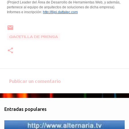
(Project Leader del Área de Desarrollo de Herramientas Web, y además,
pertenece al equipo de arquitectos de soluciones de dicha empresa).
Informes e inscripción:
http://8jpi.dattatec.com
GACETILLA DE PRENSA
Publicar un comentario
C
o
m
Entradas populares
e
n
t