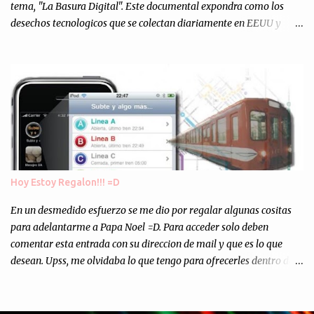
tema, "La Basura Digital". Este documental expondra como los
desechos tecnologicos que se colectan diariamente en EEUU y
Europa son enviados a paises subdesarrollados, para llevar a cabo
los "supuestos" procesos de "Reciclaje" (enterramos todo y chau).
Asi, todos los residuos sonincinerados produciendo lo que los
ambientalistas llaman "La Pesadilla de la Edad Cibernetica". La
transmision es el Domingo 2 de diciembre a las 21:00 hs. Me
parecio muy interesante, no creo que lo pueda ver por la hora, asi
que los comentarios los dejo en sus manos...
Hoy Estoy Regalon!!! =D
En un desmedido esfuerzo se me dio por regalar algunas cositas
para adelantarme a Papa Noel =D. Para acceder solo deben
comentar esta entrada con su direccion de mail y que es lo que
desean. Upss, me olvidaba lo que tengo para ofrecerles dentro de
mis arcas: * Codigos de Descarga Gratuitas para la aplicacion para
Iphone y Ipod Touch "Subte y Algo Mas" (Tengo 5) (*): Gentileza
del Sr. Angel Traversi de AMT Desarrollos * 7 Invitaciones para