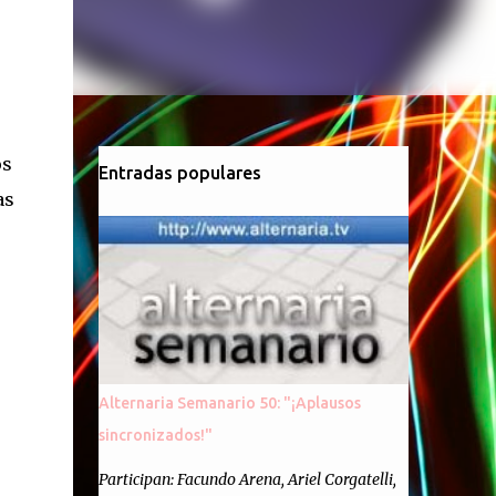
os
Entradas populares
as
Alternaria Semanario 50: "¡Aplausos
sincronizados!"
Participan: Facundo Arena, Ariel Corgatelli,