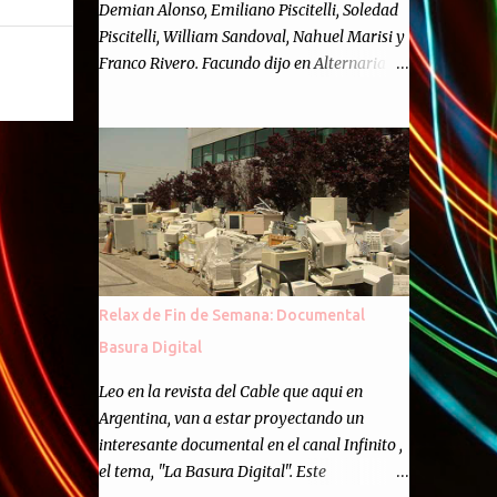
Demian Alonso, Emiliano Piscitelli, Soledad
Piscitelli, William Sandoval, Nahuel Marisi y
Franco Rivero. Facundo dijo en Alternaria :
Finalmente, hemos llegado a los cincuenta
episodios de Alternaria Semanario.
Cincuenta ocasiones para ponernos en
contacto con ustedes y contarles las noticias
de tecnología más importantes, desde
nuestra propia óptica: un punto de vista
independiente e informal.Para festejarlo, se
nos ocurrió que estemos todos juntos; y
cuando digo "todos" me refiero a toda la
Relax de Fin de Semana: Documental
gente que alguna vez participó en el
Basura Digital
semanario como panelista, y a ustedes. Por
eso se nos ocurrió la idea de emitir video en
Leo en la revista del Cable que aqui en
vivo. La tarea no fué facil, hubo que
Argentina, van a estar proyectando un
coordinar horarios, preparar el estudio,
interesante documental en el canal Infinito ,
configurar muchos programejos y hacer
el tema, "La Basura Digital". Este
muchas pruebas. ¿El resultado? Totalmente