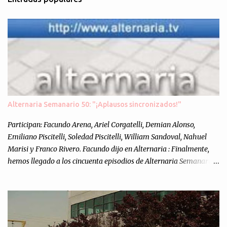
e
n
t
a
r
i
o
s
Alternaria Semanario 50: "¡Aplausos sincronizados!"
Participan: Facundo Arena, Ariel Corgatelli, Demian Alonso,
Emiliano Piscitelli, Soledad Piscitelli, William Sandoval, Nahuel
Marisi y Franco Rivero. Facundo dijo en Alternaria : Finalmente,
hemos llegado a los cincuenta episodios de Alternaria Semanario.
Cincuenta ocasiones para ponernos en contacto con ustedes y
contarles las noticias de tecnología más importantes, desde
nuestra propia óptica: un punto de vista independiente e
informal.Para festejarlo, se nos ocurrió que estemos todos juntos; y
cuando digo "todos" me refiero a toda la gente que alguna vez