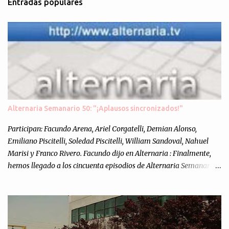
Entradas populares
i
o
s
Alternaria Semanario 50: "¡Aplausos sincronizados!"
Participan: Facundo Arena, Ariel Corgatelli, Demian Alonso,
Emiliano Piscitelli, Soledad Piscitelli, William Sandoval, Nahuel
Marisi y Franco Rivero. Facundo dijo en Alternaria : Finalmente,
hemos llegado a los cincuenta episodios de Alternaria Semanario.
Cincuenta ocasiones para ponernos en contacto con ustedes y
contarles las noticias de tecnología más importantes, desde
nuestra propia óptica: un punto de vista independiente e
informal.Para festejarlo, se nos ocurrió que estemos todos juntos; y
cuando digo "todos" me refiero a toda la gente que alguna vez