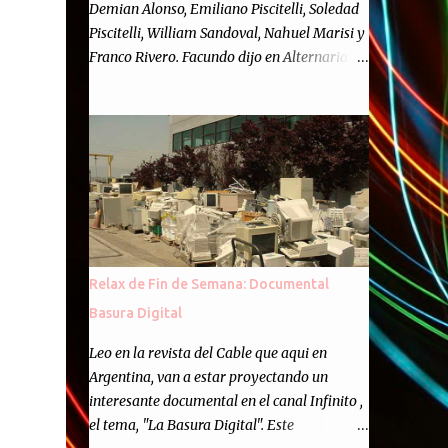
Demian Alonso, Emiliano Piscitelli, Soledad
Piscitelli, William Sandoval, Nahuel Marisi y
Franco Rivero. Facundo dijo en Alternaria :
Finalmente, hemos llegado a los cincuenta
episodios de Alternaria Semanario.
Cincuenta ocasiones para ponernos en
contacto con ustedes y contarles las noticias
de tecnología más importantes, desde
nuestra propia óptica: un punto de vista
independiente e informal.Para festejarlo, se
nos ocurrió que estemos todos juntos; y
cuando digo "todos" me refiero a toda la
Relax de Fin de Semana: Documental
gente que alguna vez participó en el
Basura Digital
semanario como panelista, y a ustedes. Por
eso se nos ocurrió la idea de emitir video en
Leo en la revista del Cable que aqui en
vivo. La tarea no fué facil, hubo que
Argentina, van a estar proyectando un
coordinar horarios, preparar el estudio,
interesante documental en el canal Infinito ,
configurar muchos programejos y hacer
el tema, "La Basura Digital". Este
muchas pruebas. ¿El resultado? Totalmente