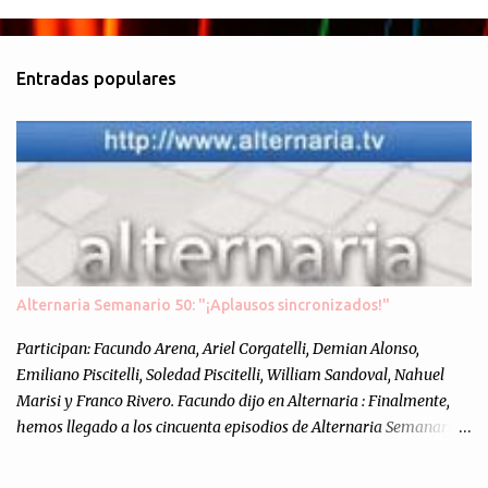
o
m
Entradas populares
e
n
t
a
r
i
o
s
Alternaria Semanario 50: "¡Aplausos sincronizados!"
Participan: Facundo Arena, Ariel Corgatelli, Demian Alonso,
Emiliano Piscitelli, Soledad Piscitelli, William Sandoval, Nahuel
Marisi y Franco Rivero. Facundo dijo en Alternaria : Finalmente,
hemos llegado a los cincuenta episodios de Alternaria Semanario.
Cincuenta ocasiones para ponernos en contacto con ustedes y
contarles las noticias de tecnología más importantes, desde