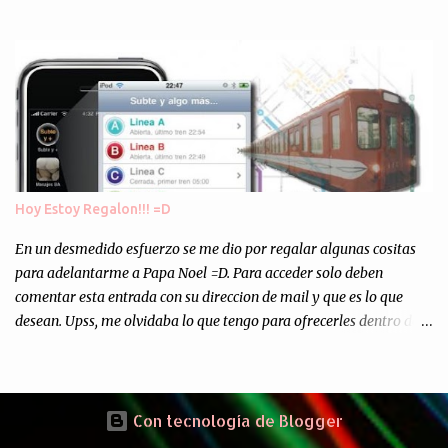
Europa son enviados a paises subdesarrollados, para llevar a cabo
los "supuestos" procesos de "Reciclaje" (enterramos todo y chau).
Asi, todos los residuos sonincinerados produciendo lo que los
ambientalistas llaman "La Pesadilla de la Edad Cibernetica". La
transmision es el Domingo 2 de diciembre a las 21:00 hs. Me
parecio muy interesante, no creo que lo pueda ver por la hora, asi
que los comentarios los dejo en sus manos...
Hoy Estoy Regalon!!! =D
En un desmedido esfuerzo se me dio por regalar algunas cositas
para adelantarme a Papa Noel =D. Para acceder solo deben
comentar esta entrada con su direccion de mail y que es lo que
desean. Upss, me olvidaba lo que tengo para ofrecerles dentro de
mis arcas: * Codigos de Descarga Gratuitas para la aplicacion para
Iphone y Ipod Touch "Subte y Algo Mas" (Tengo 5) (*): Gentileza
del Sr. Angel Traversi de AMT Desarrollos * 7 Invitaciones para
Google Wave , si bien ya son muchas las que estan dando vueltas,
Con tecnología de Blogger
nunca estan de mas. (*) Sobre Subtes y Algo Mas : La forma más