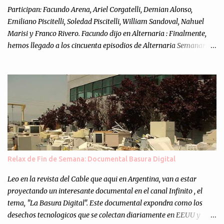
Participan: Facundo Arena, Ariel Corgatelli, Demian Alonso,
Emiliano Piscitelli, Soledad Piscitelli, William Sandoval, Nahuel
Marisi y Franco Rivero. Facundo dijo en Alternaria : Finalmente,
hemos llegado a los cincuenta episodios de Alternaria Semanario.
Cincuenta ocasiones para ponernos en contacto con ustedes y
contarles las noticias de tecnología más importantes, desde
nuestra propia óptica: un punto de vista independiente e
informal.Para festejarlo, se nos ocurrió que estemos todos juntos; y
cuando digo "todos" me refiero a toda la gente que alguna vez
participó en el semanario como panelista, y a ustedes. Por eso se
nos ocurrió la idea de emitir video en vivo. La tarea no fué facil,
hubo que coordinar horarios, preparar el estudio, configurar
muchos programejos y hacer muchas pruebas. ¿El resultado?
Relax de Fin de Semana: Documental Basura Digital
Totalmente inesperado. Mas de 200 personas en vivo
escuchándonos y viendo como grabamos el semanario es, para mi
Leo en la revista del Cable que aqui en Argentina, van a estar
personalmente, un éxito y un logro sin precedentes. Sinceram...
proyectando un interesante documental en el canal Infinito , el
tema, "La Basura Digital". Este documental expondra como los
desechos tecnologicos que se colectan diariamente en EEUU y