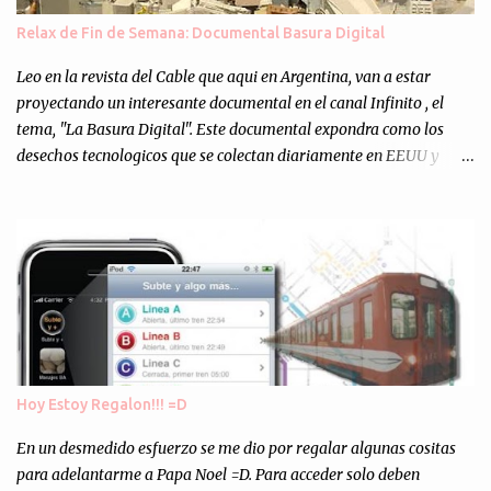
muchos programejos y hacer muchas pruebas. ¿El resultado?
Relax de Fin de Semana: Documental Basura Digital
Totalmente inesperado. Mas de 200 personas en vivo
escuchándonos y viendo como grabamos el semanario es, para mi
Leo en la revista del Cable que aqui en Argentina, van a estar
personalmente, un éxito y un logro sin precedentes. Sinceram...
proyectando un interesante documental en el canal Infinito , el
tema, "La Basura Digital". Este documental expondra como los
desechos tecnologicos que se colectan diariamente en EEUU y
Europa son enviados a paises subdesarrollados, para llevar a cabo
los "supuestos" procesos de "Reciclaje" (enterramos todo y chau).
Asi, todos los residuos sonincinerados produciendo lo que los
ambientalistas llaman "La Pesadilla de la Edad Cibernetica". La
transmision es el Domingo 2 de diciembre a las 21:00 hs. Me
parecio muy interesante, no creo que lo pueda ver por la hora, asi
que los comentarios los dejo en sus manos...
Hoy Estoy Regalon!!! =D
En un desmedido esfuerzo se me dio por regalar algunas cositas
para adelantarme a Papa Noel =D. Para acceder solo deben