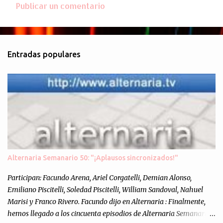
Publicar un comentario
C
o
m
Entradas populares
e
n
t
a
r
i
o
s
Alternaria Semanario 50: "¡Aplausos sincronizados!"
Participan: Facundo Arena, Ariel Corgatelli, Demian Alonso,
Emiliano Piscitelli, Soledad Piscitelli, William Sandoval, Nahuel
Marisi y Franco Rivero. Facundo dijo en Alternaria : Finalmente,
hemos llegado a los cincuenta episodios de Alternaria Semanario.