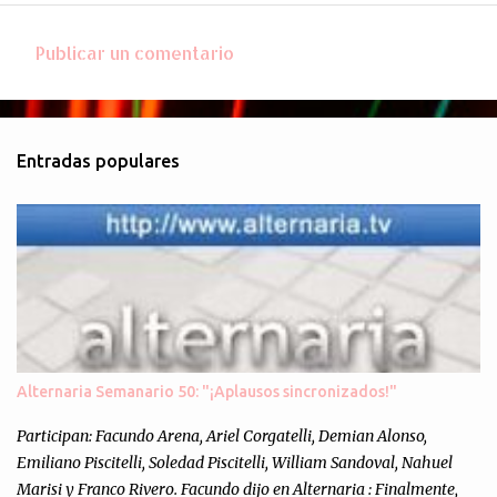
Publicar un comentario
C
o
m
Entradas populares
e
n
t
a
r
i
o
s
Alternaria Semanario 50: "¡Aplausos sincronizados!"
Participan: Facundo Arena, Ariel Corgatelli, Demian Alonso,
Emiliano Piscitelli, Soledad Piscitelli, William Sandoval, Nahuel
Marisi y Franco Rivero. Facundo dijo en Alternaria : Finalmente,