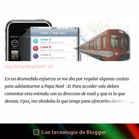
Europa son enviados a paises subdesarrollados, para llevar a cabo
los "supuestos" procesos de "Reciclaje" (enterramos todo y chau).
Asi, todos los residuos sonincinerados produciendo lo que los
ambientalistas llaman "La Pesadilla de la Edad Cibernetica". La
transmision es el Domingo 2 de diciembre a las 21:00 hs. Me
parecio muy interesante, no creo que lo pueda ver por la hora, asi
que los comentarios los dejo en sus manos...
Hoy Estoy Regalon!!! =D
En un desmedido esfuerzo se me dio por regalar algunas cositas
para adelantarme a Papa Noel =D. Para acceder solo deben
comentar esta entrada con su direccion de mail y que es lo que
desean. Upss, me olvidaba lo que tengo para ofrecerles dentro de
mis arcas: * Codigos de Descarga Gratuitas para la aplicacion para
Iphone y Ipod Touch "Subte y Algo Mas" (Tengo 5) (*): Gentileza
del Sr. Angel Traversi de AMT Desarrollos * 7 Invitaciones para
Google Wave , si bien ya son muchas las que estan dando vueltas,
Con tecnología de Blogger
nunca estan de mas. (*) Sobre Subtes y Algo Mas : La forma más