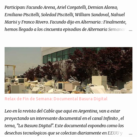
Participan: Facundo Arena, Ariel Corgatelli, Demian Alonso,
Emiliano Piscitelli, Soledad Piscitelli, William Sandoval, Nahuel
Marisi y Franco Rivero. Facundo dijo en Alternaria : Finalmente,
hemos llegado a los cincuenta episodios de Alternaria Semanario.
Cincuenta ocasiones para ponernos en contacto con ustedes y
contarles las noticias de tecnología más importantes, desde
nuestra propia óptica: un punto de vista independiente e
informal.Para festejarlo, se nos ocurrió que estemos todos juntos; y
cuando digo "todos" me refiero a toda la gente que alguna vez
participó en el semanario como panelista, y a ustedes. Por eso se
nos ocurrió la idea de emitir video en vivo. La tarea no fué facil,
hubo que coordinar horarios, preparar el estudio, configurar
muchos programejos y hacer muchas pruebas. ¿El resultado?
Relax de Fin de Semana: Documental Basura Digital
Totalmente inesperado. Mas de 200 personas en vivo
escuchándonos y viendo como grabamos el semanario es, para mi
Leo en la revista del Cable que aqui en Argentina, van a estar
personalmente, un éxito y un logro sin precedentes. Sinceram...
proyectando un interesante documental en el canal Infinito , el
tema, "La Basura Digital". Este documental expondra como los
desechos tecnologicos que se colectan diariamente en EEUU y