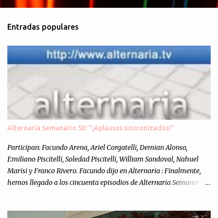
o
m
Entradas populares
e
n
t
a
r
i
o
s
Alternaria Semanario 50: "¡Aplausos sincronizados!"
Participan: Facundo Arena, Ariel Corgatelli, Demian Alonso,
Emiliano Piscitelli, Soledad Piscitelli, William Sandoval, Nahuel
Marisi y Franco Rivero. Facundo dijo en Alternaria : Finalmente,
hemos llegado a los cincuenta episodios de Alternaria Semanario.
Cincuenta ocasiones para ponernos en contacto con ustedes y
contarles las noticias de tecnología más importantes, desde
nuestra propia óptica: un punto de vista independiente e