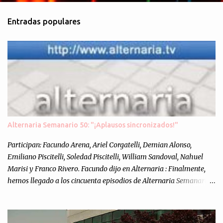
m
Entradas populares
e
n
t
a
r
i
o
s
Alternaria Semanario 50: "¡Aplausos sincronizados!"
Participan: Facundo Arena, Ariel Corgatelli, Demian Alonso,
Emiliano Piscitelli, Soledad Piscitelli, William Sandoval, Nahuel
Marisi y Franco Rivero. Facundo dijo en Alternaria : Finalmente,
hemos llegado a los cincuenta episodios de Alternaria Semanario.
Cincuenta ocasiones para ponernos en contacto con ustedes y
contarles las noticias de tecnología más importantes, desde
nuestra propia óptica: un punto de vista independiente e