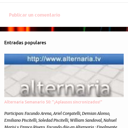
Publicar un comentario
C
o
m
Entradas populares
e
n
t
a
r
i
o
s
Alternaria Semanario 50: "¡Aplausos sincronizados!"
Participan: Facundo Arena, Ariel Corgatelli, Demian Alonso,
Emiliano Piscitelli, Soledad Piscitelli, William Sandoval, Nahuel
Marisi y Franco Rivero. Facundo dijo en Alternaria : Finalmente,