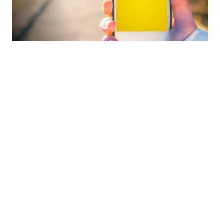
Luego de dos semanas de vacaciones,
regresamos con un episodio cargado de
información: hablamos sobre los 20 años
de Mercado Libre, el lanzamiento de
HarmonyOS el sistema operativo de
Huawei que reemplazará a Android en sus
terminales y el nuevo Galaxy Note 10 de
Samsung.
En nuestro bloque Daly Play, todas las
películas recomendadas del mes de
agosto del servicio Claro Video.