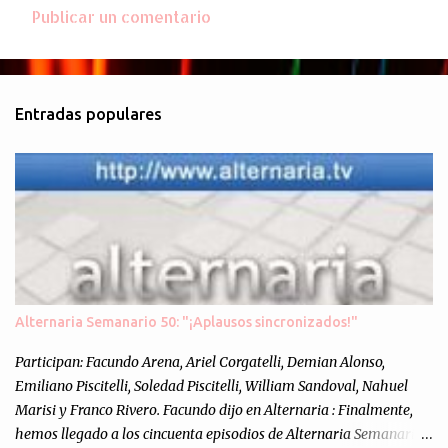
Publicar un comentario
C
o
m
Entradas populares
e
n
t
a
r
i
o
s
Alternaria Semanario 50: "¡Aplausos sincronizados!"
Participan: Facundo Arena, Ariel Corgatelli, Demian Alonso,
Emiliano Piscitelli, Soledad Piscitelli, William Sandoval, Nahuel
Marisi y Franco Rivero. Facundo dijo en Alternaria : Finalmente,
hemos llegado a los cincuenta episodios de Alternaria Semanario.