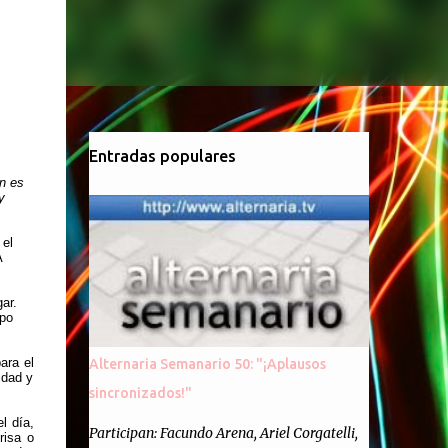
Entradas populares
n es
y
 el
A
ar.
mpo
ara el
Alternaria Semanario 50: "¡Aplausos
idad y
sincronizados!"
l día,
Participan: Facundo Arena, Ariel Corgatelli,
risa o