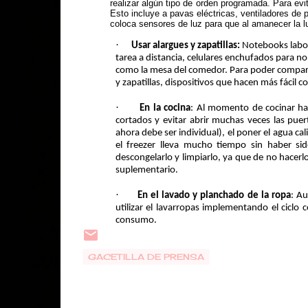
realizar algún tipo de orden programada. Para e
Esto incluye a pavas eléctricas, ventiladores de p
coloca sensores de luz para que al amanecer la l
·
Usar alargues y zapatillas:
Notebooks labor
tarea a distancia, celulares enchufados para n
como la mesa del comedor. Para poder compart
y zapatillas, dispositivos que hacen más fácil
·
En la cocina
: Al momento de cocinar hay 
cortados y evitar abrir muchas veces las puer
ahora debe ser individual), el poner el agua c
el freezer lleva mucho tiempo sin haber s
descongelarlo y limpiarlo, ya que de no hacer
suplementario.
·
En el lavado y planchado de la ropa
: A
utilizar el lavarropas implementando el ciclo 
consumo.
GACETILLA DE PRENSA