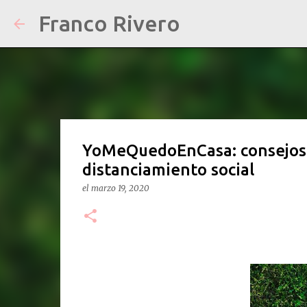
Franco Rivero
YoMeQuedoEnCasa: consejos p
distanciamiento social
el
marzo 19, 2020