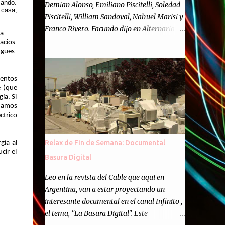
sando.
Demian Alonso, Emiliano Piscitelli, Soledad
 casa,
Piscitelli, William Sandoval, Nahuel Marisi y
Franco Rivero. Facundo dijo en Alternaria :
la
Finalmente, hemos llegado a los cincuenta
acios
rgues
episodios de Alternaria Semanario.
Cincuenta ocasiones para ponernos en
contacto con ustedes y contarles las noticias
mentos
e (que
de tecnología más importantes, desde
ía. Si
nuestra propia óptica: un punto de vista
ndamos
independiente e informal.Para festejarlo, se
ctrico
nos ocurrió que estemos todos juntos; y
cuando digo "todos" me refiero a toda la
Relax de Fin de Semana: Documental
gía al
gente que alguna vez participó en el
cir el
Basura Digital
semanario como panelista, y a ustedes. Por
eso se nos ocurrió la idea de emitir video en
Leo en la revista del Cable que aqui en
vivo. La tarea no fué facil, hubo que
Argentina, van a estar proyectando un
coordinar horarios, preparar el estudio,
interesante documental en el canal Infinito ,
configurar muchos programejos y hacer
el tema, "La Basura Digital". Este
muchas pruebas. ¿El resultado? Totalmente