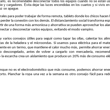
vitarlo, es recomendable desconectar todos los equipos cuando no se están u
ie y cargadores. Evita dejar las luces encendidas en los cuartos y si vivis en
uz se apague.
ales para poder trabajar de forma remota, tablets donde los chicos hacen 
o perder la conexión con los demás. El distanciamiento social transforma esp
ir de una forma más armoniosa y ahorrativa se pueden aprovechar los ala
 conectar y desconectar varios equipos, evitando el modo vampiro.
varios consejos útiles para seguir como tapar las ollas, calentar los ali
tas de la heladera y el microondas. Si usamos pava eléctrica para el mat
aliente en un termo, que mantiene el calor mucho más, permite ahorrar energ
ido descongelado, antes de volver a cargarlo con mercadería, recome
lo la escarcha crea un aislamiento que produce un 20% más de consumo elé
unque no es el electrodoméstico que más consume, podemos ahorrar ener
corto. Planchar la ropa una vez a la semana es otro consejo fácil para redu