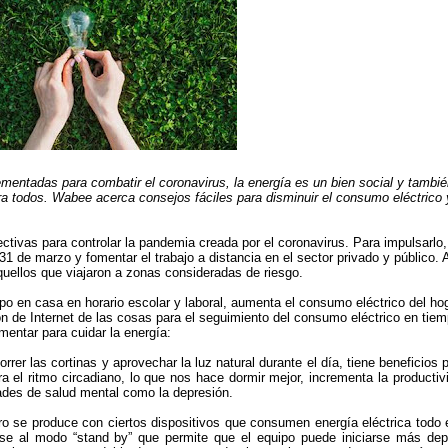
entadas para combatir el coronavirus, la energía es un bien social y tambié
ra todos. Wabee acerca consejos fáciles para disminuir el consumo eléctrico 
tivas para controlar la pandemia creada por el coronavirus. Para impulsarlo,
1 de marzo y fomentar el trabajo a distancia en el sector privado y público. 
uellos que viajaron a zonas consideradas de riesgo.
 en casa en horario escolar y laboral, aumenta el consumo eléctrico del hog
n de Internet de las cosas para el seguimiento del consumo eléctrico en tie
mentar para cuidar la energía:
rrer las cortinas y aprovechar la luz natural durante el día, tiene beneficios p
ora el ritmo circadiano, lo que nos hace dormir mejor, incrementa la productiv
ades de salud mental como la depresión.
o se produce con ciertos dispositivos que consumen energía eléctrica todo e
se al modo “stand by” que permite que el equipo puede iniciarse más dep