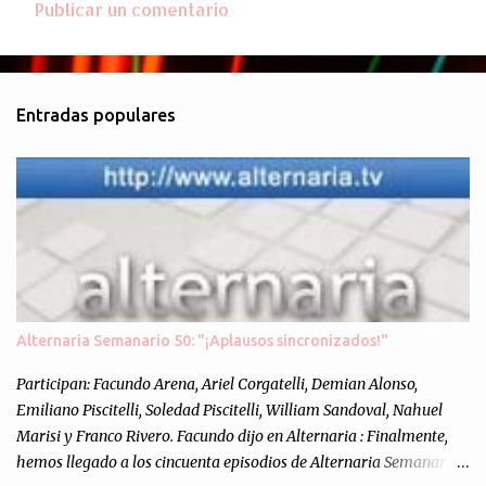
Publicar un comentario
C
o
m
Entradas populares
e
n
t
a
r
i
o
s
Alternaria Semanario 50: "¡Aplausos sincronizados!"
Participan: Facundo Arena, Ariel Corgatelli, Demian Alonso,
Emiliano Piscitelli, Soledad Piscitelli, William Sandoval, Nahuel
Marisi y Franco Rivero. Facundo dijo en Alternaria : Finalmente,
hemos llegado a los cincuenta episodios de Alternaria Semanario.