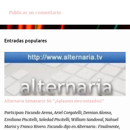
Publicar un comentario
C
o
m
Entradas populares
e
n
t
a
r
i
o
s
Alternaria Semanario 50: "¡Aplausos sincronizados!"
Participan: Facundo Arena, Ariel Corgatelli, Demian Alonso,
Emiliano Piscitelli, Soledad Piscitelli, William Sandoval, Nahuel
Marisi y Franco Rivero. Facundo dijo en Alternaria : Finalmente,