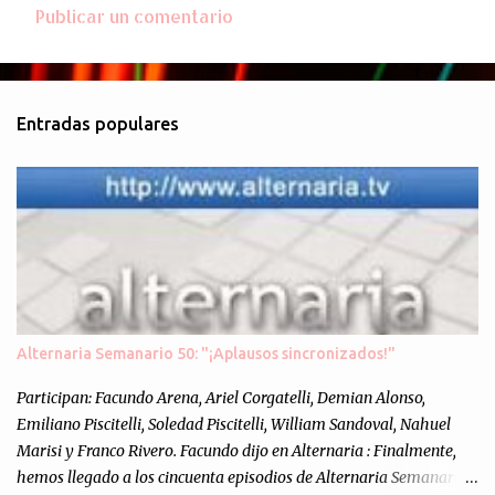
Publicar un comentario
C
o
m
Entradas populares
e
n
t
a
r
i
o
s
Alternaria Semanario 50: "¡Aplausos sincronizados!"
Participan: Facundo Arena, Ariel Corgatelli, Demian Alonso,
Emiliano Piscitelli, Soledad Piscitelli, William Sandoval, Nahuel
Marisi y Franco Rivero. Facundo dijo en Alternaria : Finalmente,
hemos llegado a los cincuenta episodios de Alternaria Semanario.