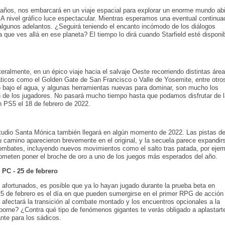
años, nos embarcará en un viaje espacial para explorar un enorme mundo abi
A nivel gráfico luce espectacular. Mientras esperamos una eventual continua
s algunos adelantos. ¿Seguirá teniendo el encanto incómodo de los diálogos
que ves allá en ese planeta? El tiempo lo dirá cuando Starfield esté disponi
eralmente, en un épico viaje hacia el salvaje Oeste recorriendo distintas áre
áticos como el Golden Gate de San Francisco o Valle de Yosemite, entre otro
o bajo el agua, y algunas herramientas nuevas para dominar, son mucho los
ión de los jugadores. No pasará mucho tiempo hasta que podamos disfrutar de l
n PS5 el 18 de febrero de 2022.
tudio Santa Mónica también llegará en algún momento de 2022. Las pistas de
 camino aparecieron brevemente en el original, y la secuela parece expandir
combates, incluyendo nuevos movimientos como el salto tras patada, por ejem
rometen poner el broche de oro a uno de los juegos más esperados del año.
PC - 25 de febrero
afortunados, es posible que ya lo hayan jugado durante la prueba beta en
 25 de febrero es el día en que pueden sumergirse en el primer RPG de acción
ectará la transición al combate montado y los encuentros opcionales a la
sborne? ¿Contra qué tipo de fenómenos gigantes te verás obligado a aplastarte
nte para los sádicos.