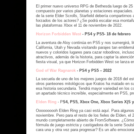
El primer nuevo universo RPG de Bethesda luego de 25 
compuesto por varios planetas y estaciones espaciales. 
de la serie Elder Scrolls, Starfield debería compartirno
forzados de los actores? ¿Se podrá escalar esa montaña 
las plataformas Xbox el 11 de noviembre de 2022.
Horizon Forbidden West
- PS4 y PS5- 18 de febrero
La aventura de Aloy continúa en PS5 y nos sumergirá, lit
California, Utah y Nevada visitando parajes tan emblem
nuevos y coloridos lugares para cazar robodinos, inclus
atractivos, además de la historia, para captar la atenc
fiesta visual, ya que Horizon Forbidden West se lanza e
God of War Ragnarok
- PS4 y PS5 – 2022
La secuela de uno de los mejores juegos de 2018 del es
otros panteones mitológicos que Kratos ha matado en su
esa historia secundaria. Tendrá mayor variedad en los 
un apartado técnico increíble, especialmente en PS5, p
Elden Ring
- P
S4, PS5, Xbox One, Xbox Series X|S y 
Oooooooooh Elden Ring ya casi está aquí. Para algunos 
noviembre. Pero para el resto de los fieles de Elden, el
mundo completamente abierto de FromSoftware. ¿Cómo af
fórmula de juego estricta y castigadora de la serie Soul
cara una y otra vez para progresar? Es un año emociona