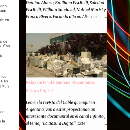
Demian Alonso, Emiliano Piscitelli, Soledad
erto
Piscitelli, William Sandoval, Nahuel Marisi y
ción
Franco Rivero. Facundo dijo en Alternaria :
ble en
Finalmente, hemos llegado a los cincuenta
episodios de Alternaria Semanario.
Cincuenta ocasiones para ponernos en
as de
contacto con ustedes y contarles las noticias
s. Con
de tecnología más importantes, desde
a
nuestra propia óptica: un punto de vista
independiente e informal.Para festejarlo, se
nos ocurrió que estemos todos juntos; y
 los
cuando digo "todos" me refiero a toda la
se en
Relax de Fin de Semana: Documental
gente que alguna vez participó en el
plo, y
Basura Digital
semanario como panelista, y a ustedes. Por
eso se nos ocurrió la idea de emitir video en
Leo en la revista del Cable que aqui en
vivo. La tarea no fué facil, hubo que
Argentina, van a estar proyectando un
 de
coordinar horarios, preparar el estudio,
interesante documental en el canal Infinito ,
configurar muchos programejos y hacer
 la
el tema, "La Basura Digital". Este
muchas pruebas. ¿El resultado? Totalmente