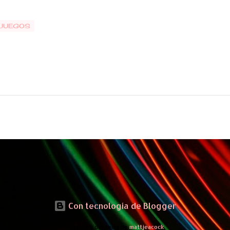
OJUEGOS
Con tecnología de Blogger
Imágenes del tema de
mattjeacock