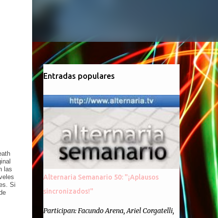
Entradas populares
eath
inal
n las
veles
Alternaria Semanario 50: "¡Aplausos
es. Si
sincronizados!"
de
Participan: Facundo Arena, Ariel Corgatelli,