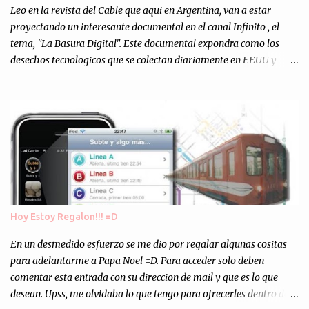
escuchándonos y viendo como grabamos el semanario es, para mi
Leo en la revista del Cable que aqui en Argentina, van a estar
personalmente, un éxito y un logro sin precedentes. Sinceram...
proyectando un interesante documental en el canal Infinito , el
tema, "La Basura Digital". Este documental expondra como los
desechos tecnologicos que se colectan diariamente en EEUU y
Europa son enviados a paises subdesarrollados, para llevar a cabo
los "supuestos" procesos de "Reciclaje" (enterramos todo y chau).
Asi, todos los residuos sonincinerados produciendo lo que los
ambientalistas llaman "La Pesadilla de la Edad Cibernetica". La
transmision es el Domingo 2 de diciembre a las 21:00 hs. Me
parecio muy interesante, no creo que lo pueda ver por la hora, asi
que los comentarios los dejo en sus manos...
Hoy Estoy Regalon!!! =D
En un desmedido esfuerzo se me dio por regalar algunas cositas
para adelantarme a Papa Noel =D. Para acceder solo deben
comentar esta entrada con su direccion de mail y que es lo que
desean. Upss, me olvidaba lo que tengo para ofrecerles dentro de