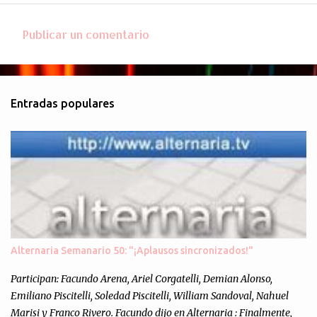
Publicar un comentario
C
o
m
Entradas populares
e
n
t
a
r
i
o
s
Alternaria Semanario 50: "¡Aplausos sincronizados!"
Participan: Facundo Arena, Ariel Corgatelli, Demian Alonso,
Emiliano Piscitelli, Soledad Piscitelli, William Sandoval, Nahuel
Marisi y Franco Rivero. Facundo dijo en Alternaria : Finalmente,