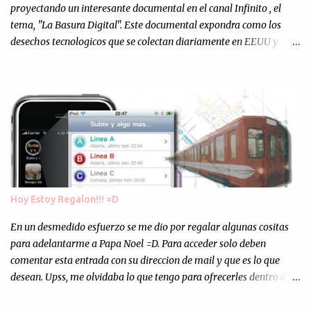
personalmente, un éxito y un logro sin precedentes. Sinceram...
proyectando un interesante documental en el canal Infinito , el
tema, "La Basura Digital". Este documental expondra como los
desechos tecnologicos que se colectan diariamente en EEUU y
Europa son enviados a paises subdesarrollados, para llevar a cabo
los "supuestos" procesos de "Reciclaje" (enterramos todo y chau).
Asi, todos los residuos sonincinerados produciendo lo que los
ambientalistas llaman "La Pesadilla de la Edad Cibernetica". La
transmision es el Domingo 2 de diciembre a las 21:00 hs. Me
parecio muy interesante, no creo que lo pueda ver por la hora, asi
que los comentarios los dejo en sus manos...
Hoy Estoy Regalon!!! =D
En un desmedido esfuerzo se me dio por regalar algunas cositas
para adelantarme a Papa Noel =D. Para acceder solo deben
comentar esta entrada con su direccion de mail y que es lo que
desean. Upss, me olvidaba lo que tengo para ofrecerles dentro de
mis arcas: * Codigos de Descarga Gratuitas para la aplicacion para
Iphone y Ipod Touch "Subte y Algo Mas" (Tengo 5) (*): Gentileza