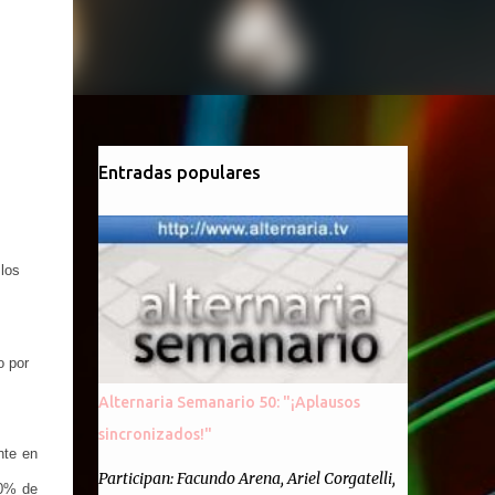
Entradas populares
los
o por
Alternaria Semanario 50: "¡Aplausos
sincronizados!"
nte en
Participan: Facundo Arena, Ariel Corgatelli,
20% de