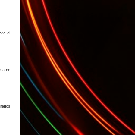
(*): Gentileza del Sr. Angel Traversi de AMT
Desarrollos * 7 Invitaciones para Google
Wave , si bien ya son muchas las que estan
dando vueltas, nunca estan de mas. (*)
Sobre Subtes y Algo Mas : La forma más
nde el
fácil de conocer el Subte de la Ciudad de
Buenos Aires Sabias que en el Subte de
Buenos Aires hay murales de artistas de
renombre internacional? Necesitas dinero ?
Sabes cuáles estaciones tienen cajeros
rma de
automáticos? Necesitas conocer las
estaciones que disponen de ascensores o
escaleras mecánicas? Y los horarios de los
trenes ? Cada línea tiene los suyos… podes
saber cuándo abre y a qué hora cierra cada
farlos
una de e...