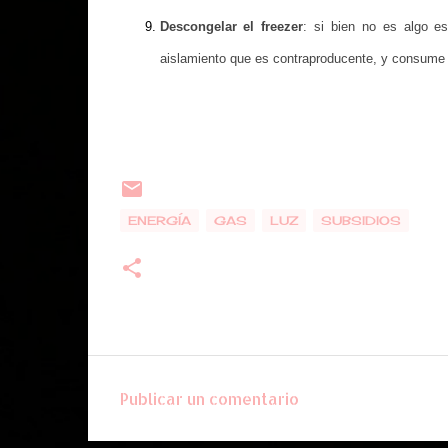
Descongelar el freezer
: si bien no es algo es
aislamiento que es contraproducente, y consume
ENERGÍA
GAS
LUZ
SUBSIDIOS
Publicar un comentario
C
o