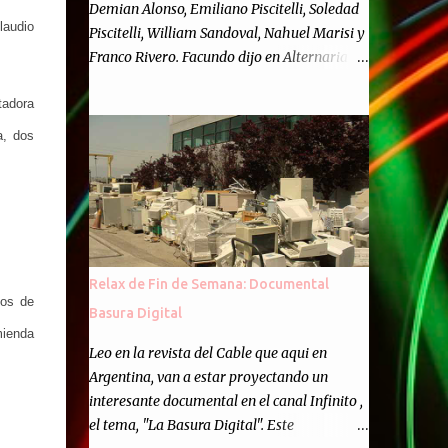
Demian Alonso, Emiliano Piscitelli, Soledad
laudio
Piscitelli, William Sandoval, Nahuel Marisi y
Franco Rivero. Facundo dijo en Alternaria :
Finalmente, hemos llegado a los cincuenta
tadora
episodios de Alternaria Semanario.
Cincuenta ocasiones para ponernos en
a, dos
contacto con ustedes y contarles las noticias
de tecnología más importantes, desde
nuestra propia óptica: un punto de vista
independiente e informal.Para festejarlo, se
nos ocurrió que estemos todos juntos; y
cuando digo "todos" me refiero a toda la
Relax de Fin de Semana: Documental
gente que alguna vez participó en el
nos de
Basura Digital
semanario como panelista, y a ustedes. Por
mienda
eso se nos ocurrió la idea de emitir video en
Leo en la revista del Cable que aqui en
vivo. La tarea no fué facil, hubo que
Argentina, van a estar proyectando un
coordinar horarios, preparar el estudio,
interesante documental en el canal Infinito ,
configurar muchos programejos y hacer
el tema, "La Basura Digital". Este
muchas pruebas. ¿El resultado? Totalmente