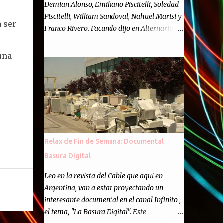
Demian Alonso, Emiliano Piscitelli, Soledad
Piscitelli, William Sandoval, Nahuel Marisi y
 ser
Franco Rivero. Facundo dijo en Alternaria :
Finalmente, hemos llegado a los cincuenta
episodios de Alternaria Semanario.
una
Cincuenta ocasiones para ponernos en
contacto con ustedes y contarles las noticias
de tecnología más importantes, desde
nuestra propia óptica: un punto de vista
independiente e informal.Para festejarlo, se
nos ocurrió que estemos todos juntos; y
cuando digo "todos" me refiero a toda la
Relax de Fin de Semana: Documental
gente que alguna vez participó en el
Basura Digital
semanario como panelista, y a ustedes. Por
eso se nos ocurrió la idea de emitir video en
Leo en la revista del Cable que aqui en
vivo. La tarea no fué facil, hubo que
Argentina, van a estar proyectando un
coordinar horarios, preparar el estudio,
interesante documental en el canal Infinito ,
configurar muchos programejos y hacer
el tema, "La Basura Digital". Este
muchas pruebas. ¿El resultado? Totalmente