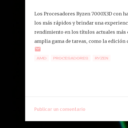
Los Procesadores Ryzen 7000X3D con hast
los más rápidos y brindar una experienc
rendimiento en los títulos actuales más
amplia gama de tareas, como la edición d
AMD
PROCESADORES
RYZEN
Publicar un comentario
C
o