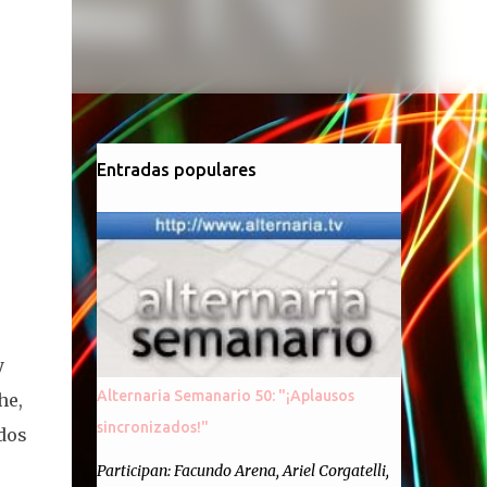
Entradas populares
y
Alternaria Semanario 50: "¡Aplausos
he,
sincronizados!"
dos
Participan: Facundo Arena, Ariel Corgatelli,