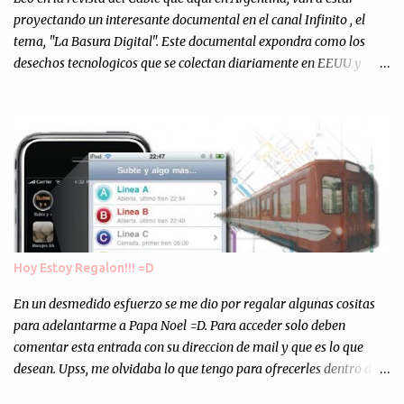
personalmente, un éxito y un logro sin precedentes. Sinceram...
proyectando un interesante documental en el canal Infinito , el
tema, "La Basura Digital". Este documental expondra como los
desechos tecnologicos que se colectan diariamente en EEUU y
Europa son enviados a paises subdesarrollados, para llevar a cabo
los "supuestos" procesos de "Reciclaje" (enterramos todo y chau).
Asi, todos los residuos sonincinerados produciendo lo que los
ambientalistas llaman "La Pesadilla de la Edad Cibernetica". La
transmision es el Domingo 2 de diciembre a las 21:00 hs. Me
parecio muy interesante, no creo que lo pueda ver por la hora, asi
que los comentarios los dejo en sus manos...
Hoy Estoy Regalon!!! =D
En un desmedido esfuerzo se me dio por regalar algunas cositas
para adelantarme a Papa Noel =D. Para acceder solo deben
comentar esta entrada con su direccion de mail y que es lo que
desean. Upss, me olvidaba lo que tengo para ofrecerles dentro de
mis arcas: * Codigos de Descarga Gratuitas para la aplicacion para