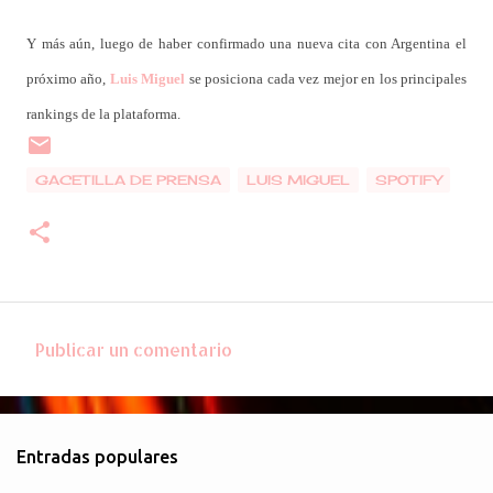
Y más aún, luego de haber confirmado una nueva cita con Argentina el
próximo año,
Luis Miguel
se posiciona cada vez mejor en los principales
rankings de la plataforma.
GACETILLA DE PRENSA
LUIS MIGUEL
SPOTIFY
Publicar un comentario
C
o
m
Entradas populares
e