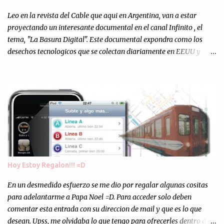
Totalmente inesperado. Mas de 200 personas en vivo
escuchándonos y viendo como grabamos el semanario es, para mi
Leo en la revista del Cable que aqui en Argentina, van a estar
personalmente, un éxito y un logro sin precedentes. Sinceram...
proyectando un interesante documental en el canal Infinito , el
tema, "La Basura Digital". Este documental expondra como los
desechos tecnologicos que se colectan diariamente en EEUU y
Europa son enviados a paises subdesarrollados, para llevar a cabo
los "supuestos" procesos de "Reciclaje" (enterramos todo y chau).
Asi, todos los residuos sonincinerados produciendo lo que los
ambientalistas llaman "La Pesadilla de la Edad Cibernetica". La
transmision es el Domingo 2 de diciembre a las 21:00 hs. Me
parecio muy interesante, no creo que lo pueda ver por la hora, asi
que los comentarios los dejo en sus manos...
Hoy Estoy Regalon!!! =D
En un desmedido esfuerzo se me dio por regalar algunas cositas
para adelantarme a Papa Noel =D. Para acceder solo deben
comentar esta entrada con su direccion de mail y que es lo que
desean. Upss, me olvidaba lo que tengo para ofrecerles dentro de