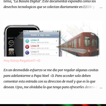
tema, "La Basura Digital". Este documental expondra como los
desechos tecnologicos que se colectan diariamente en EEUU y
Europa son enviados a paises subdesarrollados, para llevar a cabo
los "supuestos" procesos de "Reciclaje" (enterramos todo y chau).
Asi, todos los residuos sonincinerados produciendo lo que los
ambientalistas llaman "La Pesadilla de la Edad Cibernetica". La
transmision es el Domingo 2 de diciembre a las 21:00 hs. Me
parecio muy interesante, no creo que lo pueda ver por la hora, asi
que los comentarios los dejo en sus manos...
Hoy Estoy Regalon!!! =D
En un desmedido esfuerzo se me dio por regalar algunas cositas
para adelantarme a Papa Noel =D. Para acceder solo deben
comentar esta entrada con su direccion de mail y que es lo que
desean. Upss, me olvidaba lo que tengo para ofrecerles dentro de
mis arcas: * Codigos de Descarga Gratuitas para la aplicacion para
Iphone y Ipod Touch "Subte y Algo Mas" (Tengo 5) (*): Gentileza
del Sr. Angel Traversi de AMT Desarrollos * 7 Invitaciones para