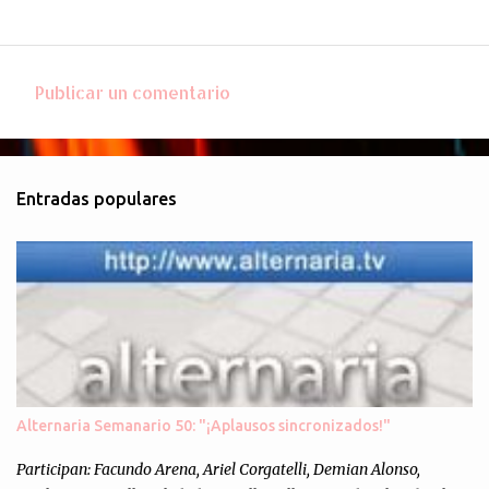
Publicar un comentario
C
o
m
Entradas populares
e
n
t
a
r
i
o
s
Alternaria Semanario 50: "¡Aplausos sincronizados!"
Participan: Facundo Arena, Ariel Corgatelli, Demian Alonso,