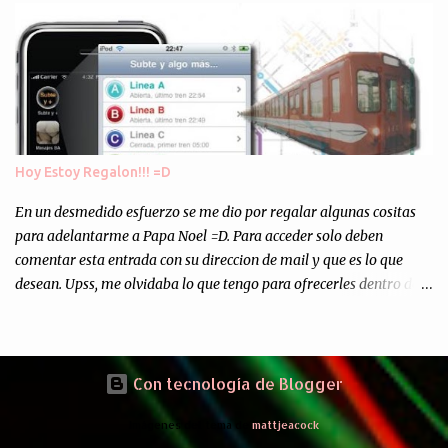
Asi, todos los residuos sonincinerados produciendo lo que los
ambientalistas llaman "La Pesadilla de la Edad Cibernetica". La
transmision es el Domingo 2 de diciembre a las 21:00 hs. Me
parecio muy interesante, no creo que lo pueda ver por la hora, asi
que los comentarios los dejo en sus manos...
Hoy Estoy Regalon!!! =D
En un desmedido esfuerzo se me dio por regalar algunas cositas
para adelantarme a Papa Noel =D. Para acceder solo deben
comentar esta entrada con su direccion de mail y que es lo que
desean. Upss, me olvidaba lo que tengo para ofrecerles dentro de
mis arcas: * Codigos de Descarga Gratuitas para la aplicacion para
Iphone y Ipod Touch "Subte y Algo Mas" (Tengo 5) (*): Gentileza
del Sr. Angel Traversi de AMT Desarrollos * 7 Invitaciones para
Google Wave , si bien ya son muchas las que estan dando vueltas,
Con tecnología de Blogger
nunca estan de mas. (*) Sobre Subtes y Algo Mas : La forma más
Imágenes del tema de
mattjeacock
fácil de conocer el Subte de la Ciudad de Buenos Aires Sabias que