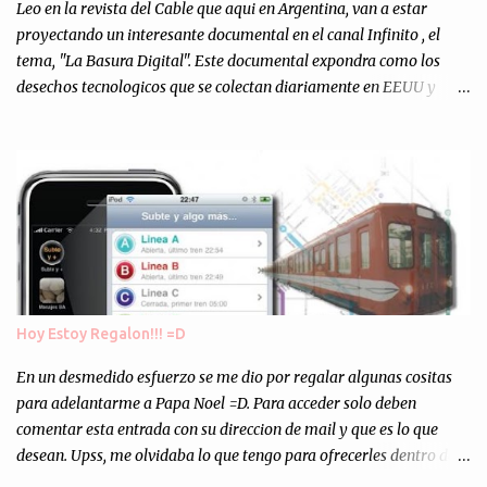
escuchándonos y viendo como grabamos el semanario es, para mi
Leo en la revista del Cable que aqui en Argentina, van a estar
personalmente, un éxito y un logro sin precedentes. Sinceram...
proyectando un interesante documental en el canal Infinito , el
tema, "La Basura Digital". Este documental expondra como los
desechos tecnologicos que se colectan diariamente en EEUU y
Europa son enviados a paises subdesarrollados, para llevar a cabo
los "supuestos" procesos de "Reciclaje" (enterramos todo y chau).
Asi, todos los residuos sonincinerados produciendo lo que los
ambientalistas llaman "La Pesadilla de la Edad Cibernetica". La
transmision es el Domingo 2 de diciembre a las 21:00 hs. Me
parecio muy interesante, no creo que lo pueda ver por la hora, asi
que los comentarios los dejo en sus manos...
Hoy Estoy Regalon!!! =D
En un desmedido esfuerzo se me dio por regalar algunas cositas
para adelantarme a Papa Noel =D. Para acceder solo deben
comentar esta entrada con su direccion de mail y que es lo que
desean. Upss, me olvidaba lo que tengo para ofrecerles dentro de
mis arcas: * Codigos de Descarga Gratuitas para la aplicacion para