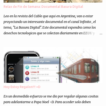
muchos programejos y hacer muchas pruebas. ¿El resultado?
Relax de Fin de Semana: Documental Basura Digital
Totalmente inesperado. Mas de 200 personas en vivo
escuchándonos y viendo como grabamos el semanario es, para mi
Leo en la revista del Cable que aqui en Argentina, van a estar
personalmente, un éxito y un logro sin precedentes. Sinceram...
proyectando un interesante documental en el canal Infinito , el
tema, "La Basura Digital". Este documental expondra como los
desechos tecnologicos que se colectan diariamente en EEUU y
Europa son enviados a paises subdesarrollados, para llevar a cabo
los "supuestos" procesos de "Reciclaje" (enterramos todo y chau).
Asi, todos los residuos sonincinerados produciendo lo que los
ambientalistas llaman "La Pesadilla de la Edad Cibernetica". La
transmision es el Domingo 2 de diciembre a las 21:00 hs. Me
parecio muy interesante, no creo que lo pueda ver por la hora, asi
que los comentarios los dejo en sus manos...
Hoy Estoy Regalon!!! =D
En un desmedido esfuerzo se me dio por regalar algunas cositas
para adelantarme a Papa Noel =D. Para acceder solo deben