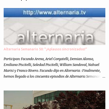
e
n
t
a
r
i
o
s
Alternaria Semanario 50: "¡Aplausos sincronizados!"
Participan: Facundo Arena, Ariel Corgatelli, Demian Alonso,
Emiliano Piscitelli, Soledad Piscitelli, William Sandoval, Nahuel
Marisi y Franco Rivero. Facundo dijo en Alternaria : Finalmente,
hemos llegado a los cincuenta episodios de Alternaria Semanario.
Cincuenta ocasiones para ponernos en contacto con ustedes y
contarles las noticias de tecnología más importantes, desde
nuestra propia óptica: un punto de vista independiente e
informal.Para festejarlo, se nos ocurrió que estemos todos juntos; y
cuando digo "todos" me refiero a toda la gente que alguna vez