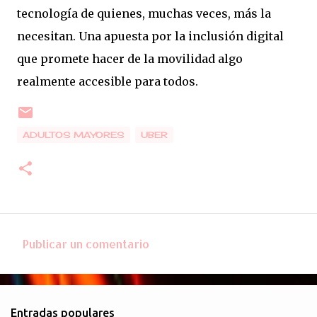
tecnología de quienes, muchas veces, más la
necesitan. Una apuesta por la inclusión digital
que promete hacer de la movilidad algo
realmente accesible para todos.
ADULTOS MAYORES
UBER
Publicar un comentario
C
o
m
Entradas populares