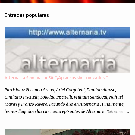
o
m
Entradas populares
e
n
t
a
r
i
o
s
Alternaria Semanario 50: "¡Aplausos sincronizados!"
Participan: Facundo Arena, Ariel Corgatelli, Demian Alonso,
Emiliano Piscitelli, Soledad Piscitelli, William Sandoval, Nahuel
Marisi y Franco Rivero. Facundo dijo en Alternaria : Finalmente,
hemos llegado a los cincuenta episodios de Alternaria Semanario.
Cincuenta ocasiones para ponernos en contacto con ustedes y
contarles las noticias de tecnología más importantes, desde
nuestra propia óptica: un punto de vista independiente e