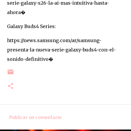
serie-galaxy-s26-la-ai-mas-intuitiva-hasta-
ahora⁠�
Galaxy Buds4 Series:
https://news.samsung.com/ar/samsung-
presenta-la-nueva-serie-galaxy-buds4-con-el-
sonido-definitivo⁠�
Publicar un comentario
C