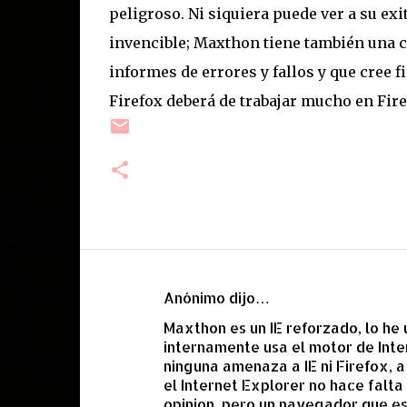
peligroso. Ni siquiera puede ver a su e
invencible; Maxthon tiene también una 
informes de errores y fallos y que cree 
Firefox deberá de trabajar mucho en Firef
Anónimo dijo…
C
Maxthon es un IE reforzado, lo he
o
internamente usa el motor de Inte
m
ninguna amenaza a IE ni Firefox, 
e
el Internet Explorer no hace falta
opinion, pero un navegador que es