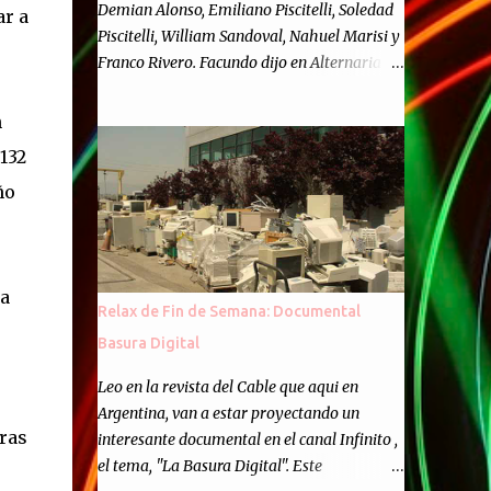
Demian Alonso, Emiliano Piscitelli, Soledad
ar a
Piscitelli, William Sandoval, Nahuel Marisi y
Franco Rivero. Facundo dijo en Alternaria :
Finalmente, hemos llegado a los cincuenta
episodios de Alternaria Semanario.
n
Cincuenta ocasiones para ponernos en
132
contacto con ustedes y contarles las noticias
ño
de tecnología más importantes, desde
nuestra propia óptica: un punto de vista
independiente e informal.Para festejarlo, se
nos ocurrió que estemos todos juntos; y
ía
cuando digo "todos" me refiero a toda la
Relax de Fin de Semana: Documental
gente que alguna vez participó en el
Basura Digital
semanario como panelista, y a ustedes. Por
eso se nos ocurrió la idea de emitir video en
Leo en la revista del Cable que aqui en
vivo. La tarea no fué facil, hubo que
Argentina, van a estar proyectando un
coordinar horarios, preparar el estudio,
oras
interesante documental en el canal Infinito ,
configurar muchos programejos y hacer
el tema, "La Basura Digital". Este
muchas pruebas. ¿El resultado? Totalmente