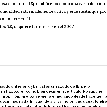
xitosa comunidad SpreadFirefox como una carta de triunf
comunidad extremadamente activa y entusiasta, que pro
firmemente en él.
ox 3.0, si quiere terminar bien el 2007.
 usado antes en cybercafes difrazado de IE. pero
rnet Explorer como bien decis en el artículo. No supone
a mi opinión. Firefox se viene empujando desde hace tiem
 decir mas nada. En cuando a si es mejor, cada cual tendra
té basado en el motor de Internet Explorer no es algo