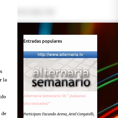
Entradas populares
as
r la
Alternaria Semanario 50: "¡Aplausos
ido
sincronizados!"
 de
Participan: Facundo Arena, Ariel Corgatelli,