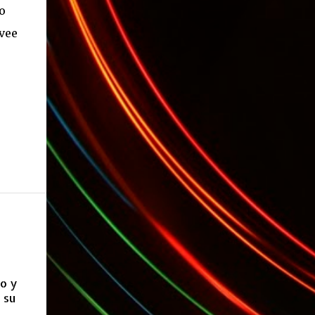
(*): Gentileza del Sr. Angel Traversi de AMT
o
Desarrollos * 7 Invitaciones para Google
vee
Wave , si bien ya son muchas las que estan
dando vueltas, nunca estan de mas. (*)
Sobre Subtes y Algo Mas : La forma más
fácil de conocer el Subte de la Ciudad de
Buenos Aires Sabias que en el Subte de
Buenos Aires hay murales de artistas de
renombre internacional? Necesitas dinero ?
Sabes cuáles estaciones tienen cajeros
automáticos? Necesitas conocer las
estaciones que disponen de ascensores o
escaleras mecánicas? Y los horarios de los
trenes ? Cada línea tiene los suyos… podes
saber cuándo abre y a qué hora cierra cada
una de e...
po y
 su