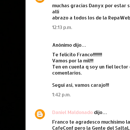
i
muchas gracias Danyx por estar si
o
alli
abrazo a todos los de la RepaWe
s
12:13 p.m.
Anónimo dijo…
Te felicito Franco!!!!!!!!
Vamos por la mil!!!
Ten en cuenta q soy un fiel lector
comentarios.
Segui asi, vamos carajo!!!
1:42 p.m.
Daniel Maldonado
dijo…
Franco te agradesco muchisimo la i
CafeConf pero la Gente del SaltaL