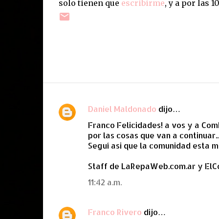
solo tienen que
escribirme
, y a por las 1
Daniel Maldonado
dijo…
C
Franco Felicidades! a vos y a ComL
o
por las cosas que van a continuar..
m
Seguí asi que la comunidad esta 
e
Staff de LaRepaWeb.com.ar y ElC
n
t
11:42 a.m.
a
r
Franco Rivero
dijo…