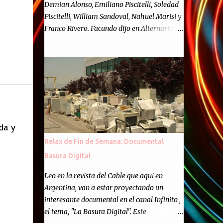
Demian Alonso, Emiliano Piscitelli, Soledad
Piscitelli, William Sandoval, Nahuel Marisi y
Franco Rivero. Facundo dijo en Alternaria :
Finalmente, hemos llegado a los cincuenta
episodios de Alternaria Semanario.
Cincuenta ocasiones para ponernos en
contacto con ustedes y contarles las noticias
de tecnología más importantes, desde
nuestra propia óptica: un punto de vista
independiente e informal.Para festejarlo, se
nos ocurrió que estemos todos juntos; y
ida y
cuando digo "todos" me refiero a toda la
Relax de Fin de Semana: Documental
gente que alguna vez participó en el
Basura Digital
semanario como panelista, y a ustedes. Por
eso se nos ocurrió la idea de emitir video en
Leo en la revista del Cable que aqui en
vivo. La tarea no fué facil, hubo que
Argentina, van a estar proyectando un
coordinar horarios, preparar el estudio,
interesante documental en el canal Infinito ,
configurar muchos programejos y hacer
el tema, "La Basura Digital". Este
muchas pruebas. ¿El resultado? Totalmente