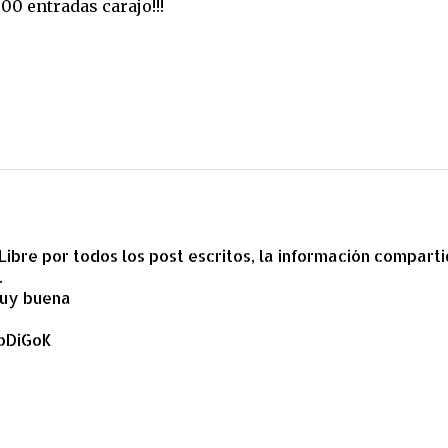
000 entradas carajo!!!
ibre por todos los post escritos, la información compart
.
muy buena
oDiGoK