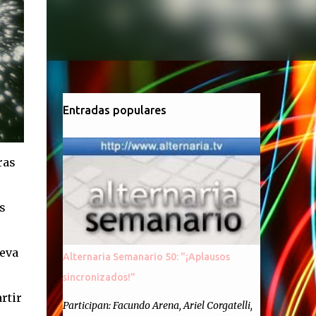
Entradas populares
ras
s
leva
Alternaria Semanario 50: "¡Aplausos
sincronizados!"
rtir
Participan: Facundo Arena, Ariel Corgatelli,