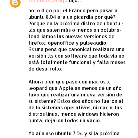
federico carugo
dijo…
C
no lo digo por el Franco pero pasar a
o
ubuntu 8.04 era un picardía por qué?
m
Porque en la próxima distro de ubuntu -
e
las que salen más o menos en octubre-
tendríamos las nuevas versiones de
n
firefox; openoffice y pulseaudio.
t
Es una pena que canonical realizara una
a
versión lts con software que todavía no
está totalmente funcional y falta meses
r
de desarrollo.
i
o
Ahora bién que pasó con mac os x
leopard que Apple en menos de un año
s
tuvo que realizar una nueva versión de
su sistema? Estos dos años no fueron el
de lo sistemas operativos, ni mac ni las
distros linux, menos windows hicieron
punta, dejaron todos un vacío.
Yo aún uso ubuntu 7.04 y si la próxima