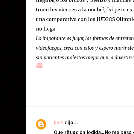
llega bajo los brazos y pienso y muchas v
truco los viernes a la noche?, "si pero es
una comparativa con los JUEGOS Olimpico
no llega.
Lo impotante es Jugar, las formas de entrete
videojuegos, creci con ellos y espero morir 
sin parientes molestos mejor aun, a divertir
kaki
dijo…
C
Que situación jodida... No me pasa
o