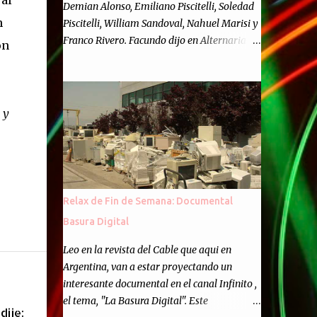
 al
Demian Alonso, Emiliano Piscitelli, Soledad
n
Piscitelli, William Sandoval, Nahuel Marisi y
Franco Rivero. Facundo dijo en Alternaria :
ón
Finalmente, hemos llegado a los cincuenta
episodios de Alternaria Semanario.
Cincuenta ocasiones para ponernos en
contacto con ustedes y contarles las noticias
 y
de tecnología más importantes, desde
nuestra propia óptica: un punto de vista
independiente e informal.Para festejarlo, se
nos ocurrió que estemos todos juntos; y
cuando digo "todos" me refiero a toda la
Relax de Fin de Semana: Documental
gente que alguna vez participó en el
Basura Digital
semanario como panelista, y a ustedes. Por
eso se nos ocurrió la idea de emitir video en
Leo en la revista del Cable que aqui en
vivo. La tarea no fué facil, hubo que
Argentina, van a estar proyectando un
coordinar horarios, preparar el estudio,
interesante documental en el canal Infinito ,
configurar muchos programejos y hacer
el tema, "La Basura Digital". Este
dije:
muchas pruebas. ¿El resultado? Totalmente