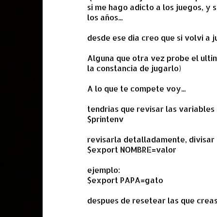
si me hago adicto a los juegos, y
m
los años...
e
desde ese dia creo que si volvi a j
n
t
Alguna que otra vez probe el ultim
a
la constancia de jugarlo)
r
A lo que te compete voy...
i
o
tendrias que revisar las variables
$printenv
s
revisarla detalladamente, divisar 
$export NOMBRE=valor
ejemplo:
$export PAPA=gato
despues de resetear las que creas 