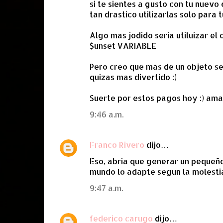
si te sientes a gusto con tu nuevo 
tan drastico utilizarlas solo para t
Algo mas jodido seria utiluizar el
$unset VARIABLE
Pero creo que mas de un objeto se 
quizas mas divertido :)
Suerte por estos pagos hoy :) am
9:46 a.m.
Franco Rivero
dijo…
Eso, abria que generar un pequeño
mundo lo adapte segun la molestia
9:47 a.m.
federico carugo
dijo…