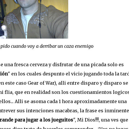
mpido cuando voy a derribar un caza enemig
o
e una fresca cerveza y disfrutar de una picada solo es
ción
" en los cuales despunto el vicio jugando toda la tar
n este caso Gear of War), alli entre disparo y disparo s
 flia, que en realidad son los cuestionamientos logico
 ellos... Alli se asoma cada 1 hora aproximadamente una
ntrever sus intenciones macabras, la frase es inminente..
rande para jugar a los jueguitos
", Mi Dios!!!, una ves que