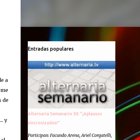
Entradas populares
de a
e me
s de
Alternaria Semanario 50: "¡Aplausos
. y
sincronizados!"
Participan: Facundo Arena, Ariel Corgatelli,