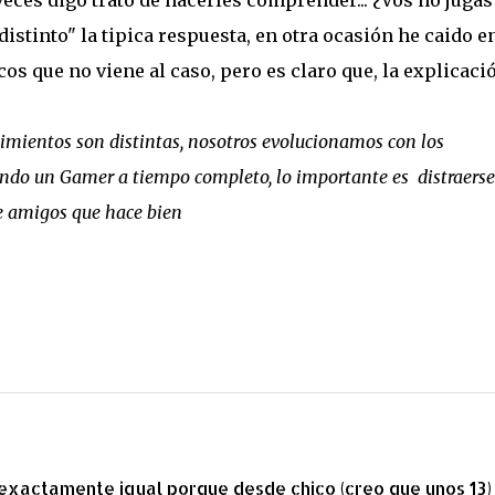
eces digo trato de hacerles comprender... ¿Vos no jugas
 distinto" la tipica respuesta, en otra ocasión he caido e
s que no viene al caso, pero es claro que, la explicaci
nimientos son distintas, nosotros evolucionamos con los
siendo un Gamer a tiempo completo, lo importante es distraerse
se amigos que hace bien
 exactamente igual porque desde chico (creo que unos 13) 