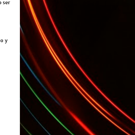
o ser
(*): Gentileza del Sr. Angel Traversi de AMT
Desarrollos * 7 Invitaciones para Google
Wave , si bien ya son muchas las que estan
dando vueltas, nunca estan de mas. (*)
Sobre Subtes y Algo Mas : La forma más
vo y
fácil de conocer el Subte de la Ciudad de
Buenos Aires Sabias que en el Subte de
Buenos Aires hay murales de artistas de
renombre internacional? Necesitas dinero ?
Sabes cuáles estaciones tienen cajeros
automáticos? Necesitas conocer las
estaciones que disponen de ascensores o
escaleras mecánicas? Y los horarios de los
trenes ? Cada línea tiene los suyos… podes
saber cuándo abre y a qué hora cierra cada
una de e...