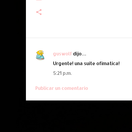
guswolf
dijo…
C
Urgente! una suite ofimatica!
o
m
5:21 p.m.
e
Publicar un comentario
n
t
a
r
i
o