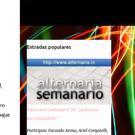
Entradas populares
!,
eo
Alternaria Semanario 50: "¡Aplausos
bajar
sincronizados!"
Participan: Facundo Arena, Ariel Corgatelli,