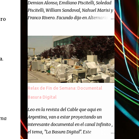
Demian Alonso, Emiliano Piscitelli, Soledad
Piscitelli, William Sandoval, Nahuel Marisi y
Franco Rivero. Facundo dijo en Alternaria :
ero
Finalmente, hemos llegado a los cincuenta
episodios de Alternaria Semanario.
Cincuenta ocasiones para ponernos en
contacto con ustedes y contarles las noticias
de tecnología más importantes, desde
a.
nuestra propia óptica: un punto de vista
independiente e informal.Para festejarlo, se
nos ocurrió que estemos todos juntos; y
cuando digo "todos" me refiero a toda la
Relax de Fin de Semana: Documental
gente que alguna vez participó en el
Basura Digital
semanario como panelista, y a ustedes. Por
eso se nos ocurrió la idea de emitir video en
Leo en la revista del Cable que aqui en
vivo. La tarea no fué facil, hubo que
Argentina, van a estar proyectando un
ima
coordinar horarios, preparar el estudio,
interesante documental en el canal Infinito ,
configurar muchos programejos y hacer
el tema, "La Basura Digital". Este
muchas pruebas. ¿El resultado? Totalmente