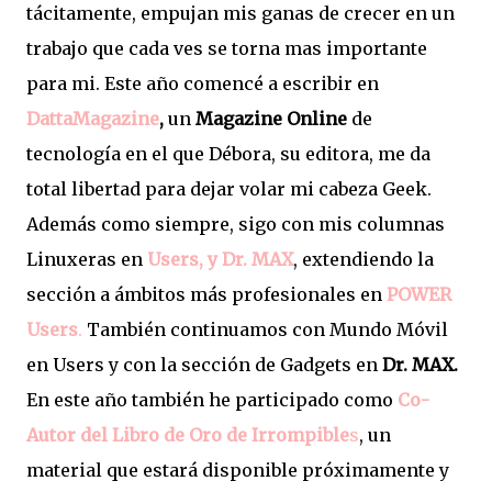
tácitamente, empujan mis ganas de crecer en un
trabajo que cada ves se torna mas importante
para mi. Este año comencé a escribir en
DattaMagazine
,
un
Magazine Online
de
tecnología en el que Débora, su editora, me da
total libertad para dejar volar mi cabeza Geek.
Además como siempre, sigo con mis columnas
Linuxeras en
Users, y Dr. MAX
, extendiendo la
sección a ámbitos más profesionales en
POWER
Users
.
También continuamos con Mundo Móvil
en Users y con la sección de Gadgets en
Dr. MAX.
En este año también he participado como
Co-
Autor del Libro de Oro de Irrompible
s
, un
material que estará disponible próximamente y