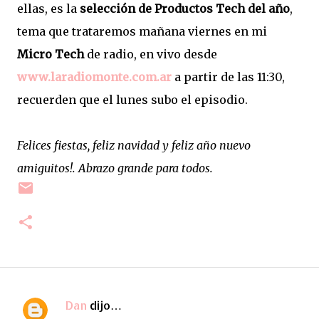
ellas, es la
selección de Productos Tech del año
,
tema que trataremos mañana viernes en mi
Micro Tech
de radio, en vivo desde
www.laradiomonte.com.ar
a partir de las 11:30,
recuerden que el lunes subo el episodio.
Felices fiestas, feliz navidad y feliz año nuevo
amiguitos!. Abrazo grande para todos.
Dan
dijo…
C