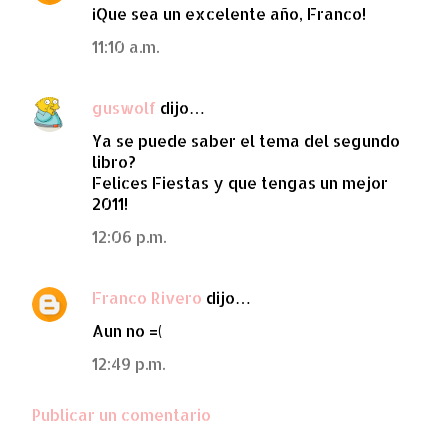
¡Que sea un excelente año, Franco!
o
m
11:10 a.m.
e
n
guswolf
dijo…
t
Ya se puede saber el tema del segundo
a
libro?
Felices Fiestas y que tengas un mejor
r
2011!
i
12:06 p.m.
o
s
Franco Rivero
dijo…
Aun no =(
12:49 p.m.
Publicar un comentario