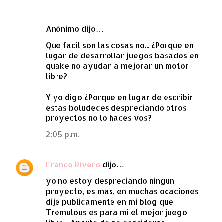
Anónimo dijo…
C
Que facil son las cosas no... ¿Porque en
o
lugar de desarrollar juegos basados en
m
quake no ayudan a mejorar un motor
e
libre?
n
Y yo digo ¿Porque en lugar de escribir
t
estas boludeces despreciando otros
a
proyectos no lo haces vos?
r
2:05 p.m.
i
o
Franco Rivero
dijo…
s
yo no estoy despreciando ningun
proyecto, es mas, en muchas ocaciones
dije publicamente en mi blog que
Tremulous es para mi el mejor juego