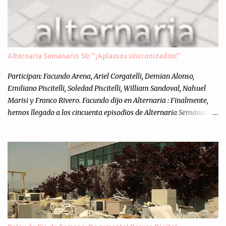
Alternaria Semanario 50: "¡Aplausos sincronizados!"
Participan: Facundo Arena, Ariel Corgatelli, Demian Alonso,
Emiliano Piscitelli, Soledad Piscitelli, William Sandoval, Nahuel
Marisi y Franco Rivero. Facundo dijo en Alternaria : Finalmente,
hemos llegado a los cincuenta episodios de Alternaria Semanario.
Cincuenta ocasiones para ponernos en contacto con ustedes y
contarles las noticias de tecnología más importantes, desde
nuestra propia óptica: un punto de vista independiente e
informal.Para festejarlo, se nos ocurrió que estemos todos juntos; y
cuando digo "todos" me refiero a toda la gente que alguna vez
participó en el semanario como panelista, y a ustedes. Por eso se
nos ocurrió la idea de emitir video en vivo. La tarea no fué facil,
hubo que coordinar horarios, preparar el estudio, configurar
muchos programejos y hacer muchas pruebas. ¿El resultado?