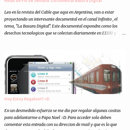
Relax de Fin de Semana: Documental Basura Digital
Totalmente inesperado. Mas de 200 personas en vivo
escuchándonos y viendo como grabamos el semanario es, para mi
Leo en la revista del Cable que aqui en Argentina, van a estar
personalmente, un éxito y un logro sin precedentes. Sinceram...
proyectando un interesante documental en el canal Infinito , el
tema, "La Basura Digital". Este documental expondra como los
desechos tecnologicos que se colectan diariamente en EEUU y
Europa son enviados a paises subdesarrollados, para llevar a cabo
los "supuestos" procesos de "Reciclaje" (enterramos todo y chau).
Asi, todos los residuos sonincinerados produciendo lo que los
ambientalistas llaman "La Pesadilla de la Edad Cibernetica". La
transmision es el Domingo 2 de diciembre a las 21:00 hs. Me
parecio muy interesante, no creo que lo pueda ver por la hora, asi
que los comentarios los dejo en sus manos...
Hoy Estoy Regalon!!! =D
En un desmedido esfuerzo se me dio por regalar algunas cositas
para adelantarme a Papa Noel =D. Para acceder solo deben
comentar esta entrada con su direccion de mail y que es lo que