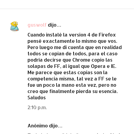
guswolf
dijo…
C
Cuando instalé la version 4 de Firefox
o
pensé exactamente lo mismo que vos.
m
Pero luego me di cuenta que en realidad
e
todos se copian de todos, para el caso
podría decirse que Chrome copio las
n
solapas de FF, al igual que Opera e IE.
t
Me parece que estas copias son la
a
competencia misma, tal vez a FF se le
fue un poco la mano esta vez, pero no
r
creo que finalmente pierda su esencia.
i
Saludos
o
2:10 p.m.
s
Anónimo dijo…