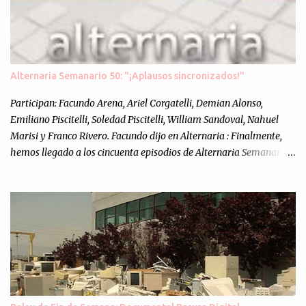
Alternaria Semanario 50: "¡Aplausos sincronizados!"
Participan: Facundo Arena, Ariel Corgatelli, Demian Alonso,
Emiliano Piscitelli, Soledad Piscitelli, William Sandoval, Nahuel
Marisi y Franco Rivero. Facundo dijo en Alternaria : Finalmente,
hemos llegado a los cincuenta episodios de Alternaria Semanario.
Cincuenta ocasiones para ponernos en contacto con ustedes y
contarles las noticias de tecnología más importantes, desde
nuestra propia óptica: un punto de vista independiente e
informal.Para festejarlo, se nos ocurrió que estemos todos juntos; y
cuando digo "todos" me refiero a toda la gente que alguna vez
participó en el semanario como panelista, y a ustedes. Por eso se
nos ocurrió la idea de emitir video en vivo. La tarea no fué facil,
hubo que coordinar horarios, preparar el estudio, configurar
muchos programejos y hacer muchas pruebas. ¿El resultado?