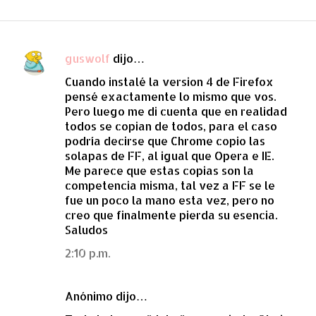
guswolf
dijo…
C
Cuando instalé la version 4 de Firefox
o
pensé exactamente lo mismo que vos.
m
Pero luego me di cuenta que en realidad
e
todos se copian de todos, para el caso
podría decirse que Chrome copio las
n
solapas de FF, al igual que Opera e IE.
t
Me parece que estas copias son la
a
competencia misma, tal vez a FF se le
fue un poco la mano esta vez, pero no
r
creo que finalmente pierda su esencia.
i
Saludos
o
2:10 p.m.
s
Anónimo dijo…