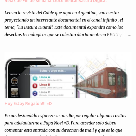
Relax de Fin de Semana: Documental Basura Digital
Totalmente inesperado. Mas de 200 personas en vivo
escuchándonos y viendo como grabamos el semanario es, para mi
Leo en la revista del Cable que aqui en Argentina, van a estar
personalmente, un éxito y un logro sin precedentes. Sinceram...
proyectando un interesante documental en el canal Infinito , el
tema, "La Basura Digital". Este documental expondra como los
desechos tecnologicos que se colectan diariamente en EEUU y
Europa son enviados a paises subdesarrollados, para llevar a cabo
los "supuestos" procesos de "Reciclaje" (enterramos todo y chau).
Asi, todos los residuos sonincinerados produciendo lo que los
ambientalistas llaman "La Pesadilla de la Edad Cibernetica". La
transmision es el Domingo 2 de diciembre a las 21:00 hs. Me
parecio muy interesante, no creo que lo pueda ver por la hora, asi
que los comentarios los dejo en sus manos...
Hoy Estoy Regalon!!! =D
En un desmedido esfuerzo se me dio por regalar algunas cositas
para adelantarme a Papa Noel =D. Para acceder solo deben
comentar esta entrada con su direccion de mail y que es lo que