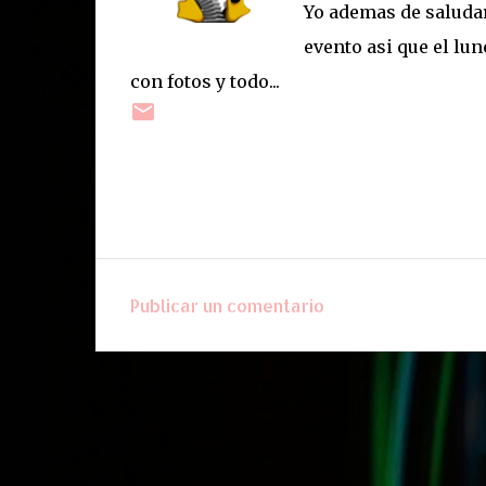
Yo ademas de saludar
evento asi que el lu
con fotos y todo...
Publicar un comentario
C
o
m
e
n
t