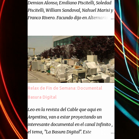
Demian Alonso, Emiliano Piscitelli, Soledad
Piscitelli, William Sandoval, Nahuel Marisi y
Franco Rivero. Facundo dijo en Alternaria :
Finalmente, hemos llegado a los cincuenta
episodios de Alternaria Semanario.
Cincuenta ocasiones para ponernos en
contacto con ustedes y contarles las noticias
de tecnología más importantes, desde
nuestra propia óptica: un punto de vista
independiente e informal.Para festejarlo, se
nos ocurrió que estemos todos juntos; y
cuando digo "todos" me refiero a toda la
Relax de Fin de Semana: Documental
gente que alguna vez participó en el
Basura Digital
semanario como panelista, y a ustedes. Por
eso se nos ocurrió la idea de emitir video en
Leo en la revista del Cable que aqui en
vivo. La tarea no fué facil, hubo que
Argentina, van a estar proyectando un
coordinar horarios, preparar el estudio,
interesante documental en el canal Infinito ,
configurar muchos programejos y hacer
el tema, "La Basura Digital". Este
muchas pruebas. ¿El resultado? Totalmente