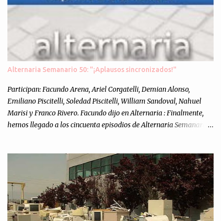
Alternaria Semanario 50: "¡Aplausos sincronizados!"
Participan: Facundo Arena, Ariel Corgatelli, Demian Alonso,
Emiliano Piscitelli, Soledad Piscitelli, William Sandoval, Nahuel
Marisi y Franco Rivero. Facundo dijo en Alternaria : Finalmente,
hemos llegado a los cincuenta episodios de Alternaria Semanario.
Cincuenta ocasiones para ponernos en contacto con ustedes y
contarles las noticias de tecnología más importantes, desde
nuestra propia óptica: un punto de vista independiente e
informal.Para festejarlo, se nos ocurrió que estemos todos juntos; y
cuando digo "todos" me refiero a toda la gente que alguna vez
participó en el semanario como panelista, y a ustedes. Por eso se
nos ocurrió la idea de emitir video en vivo. La tarea no fué facil,
hubo que coordinar horarios, preparar el estudio, configurar