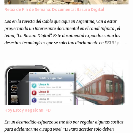
muchos programejos y hacer muchas pruebas. ¿El resultado?
Relax de Fin de Semana: Documental Basura Digital
Totalmente inesperado. Mas de 200 personas en vivo
escuchándonos y viendo como grabamos el semanario es, para mi
Leo en la revista del Cable que aqui en Argentina, van a estar
personalmente, un éxito y un logro sin precedentes. Sinceram...
proyectando un interesante documental en el canal Infinito , el
tema, "La Basura Digital". Este documental expondra como los
desechos tecnologicos que se colectan diariamente en EEUU y
Europa son enviados a paises subdesarrollados, para llevar a cabo
los "supuestos" procesos de "Reciclaje" (enterramos todo y chau).
Asi, todos los residuos sonincinerados produciendo lo que los
ambientalistas llaman "La Pesadilla de la Edad Cibernetica". La
transmision es el Domingo 2 de diciembre a las 21:00 hs. Me
parecio muy interesante, no creo que lo pueda ver por la hora, asi
que los comentarios los dejo en sus manos...
Hoy Estoy Regalon!!! =D
En un desmedido esfuerzo se me dio por regalar algunas cositas
para adelantarme a Papa Noel =D. Para acceder solo deben