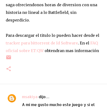
saga ofreciendonos horas de diversion con una
historia no lineal a lo Battlefield, sin
desperdicio.
Para descargar el titulo lo pueden hacer desde el
tracker para bittorrent de Id Software
. En el
FAQ
oficial sobre ET:QW
obtendran mas información
msakiya
dijo…
C
A mi me gusto mucho este juego y si el
o