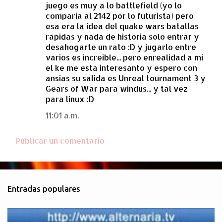
juego es muy a lo battlefield (yo lo
m
comparia al 2142 por lo futurista) pero
e
esa era la idea del quake wars batallas
rapidas y nada de historia solo entrar y
n
desahogarte un rato :D y jugarlo entre
t
varios es increible... pero enrealidad a mi
a
el ke me esta interesanto y espero con
ansias su salida es Unreal tournament 3 y
r
Gears of War para windus... y tal vez
i
para linux :D
o
11:01 a.m.
s
Publicar un comentario
Entradas populares