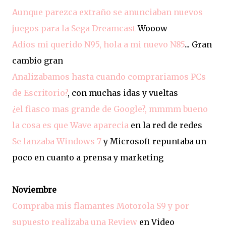
Aunque parezca extraño se anunciaban nuevos
juegos para la Sega Dreamcast
Wooow
Adios mi querido N95, hola a mi nuevo N85
... Gran
cambio gran
Analizabamos hasta cuando comprariamos PCs
de Escritorio?
, con muchas idas y vueltas
¿el fiasco mas grande de Google?, mmmm bueno
la cosa es que Wave aparecia
en la red de redes
Se lanzaba Windows 7
y Microsoft repuntaba un
poco en cuanto a prensa y marketing
Noviembre
Compraba mis flamantes Motorola S9 y por
supuesto realizaba una Review
en Video