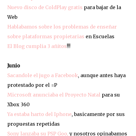
Nuevo disco de ColdPlay gratis
para bajar de la
Web
Hablabamos sobre los problemas de enseñar
sobre plataformas propietarias
en Escuelas
El Blog cumplia 3 añitos
!!!
Junio
Sacandole el jugo a Facebook
, aunque antes haya
protestado por el =P
Microsoft anunciaba el Proyecto Natal
para su
Xbox 360
Ya estaba harto del Iphone
, basicamente por sus
propuestas repetidas
Sony lanzaba su PSP Goo,
y nosotros opinabamos