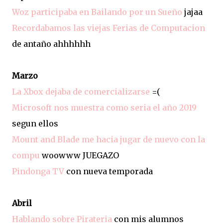
Woz participaba en Bailando por un Sueño
jajaa
Recordabamos las viejas Ferias de Computacion
de antaño ahhhhhh
Marzo
La Xbox dejaba de comercializarse
=(
Microsoft nos muestra como seria el año 2019
segun ellos
Mount and Blade me hacia jugar de nuevo con la
compu
woowww JUEGAZO
Pindonga TV
con nueva temporada
Abril
Hablando sobre Pirateria
con mis alumnos