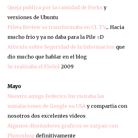
Queja publica por la cantidad de Forks
y
versiones de Ubuntu
Pileta Review se transformaba en CL TV
... Hacia
mucho frio y ya no daba para la Pile =D
Articulo sobre Seguridad de la Informacion
que
dio mucho que hablar en el blog
Se realizaba el FloSol
2009
Mayo
Nuestro amigo Federico Ini visitaba las
instalaciones de Google en USA
y compartia con
nosotros dos excelentes videos
Algunos diseñadores graficos se zarpan con
Photoshop
definitivamente