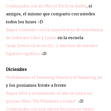
Comenzaba con mi Micro Tech en Radio
, si
amigos, el mismo que comparto con ustedes
todos los lunes =D
Super contento con la experiencia de enseñanza
de Software Libre y Linux
en la escuela
Gran Sorteo Gran en CL... y muchos de ustedes
ligaron regalitos
=D
Diciembre
Probabamos el Samsung Omnia y el Samsung Jet
y los poniamos frente a frente
Super feliz y terminando el año se lanza mi
primer libro "De Windows a Linux"
=D
Comenzaba con una nueva Seccion en Users