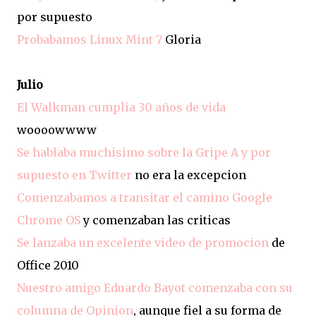
por supuesto
Probabamos Linux Mint 7
Gloria
Julio
El Walkman cumplia 30 años de vida
woooowwww
Se hablaba muchisimo sobre la Gripe A y por
supuesto en Twitter
no era la excepcion
Comenzabamos a transitar el camino Google
Chrome OS
y comenzaban las criticas
Se lanzaba un excelente video de promocion
de
Office 2010
Nuestro amigo Eduardo Bayot comenzaba con su
columna de Opinion
, aunque fiel a su forma de