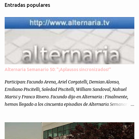
Entradas populares
e
n
t
a
r
i
o
s
Alternaria Semanario 50: "¡Aplausos sincronizados!"
Participan: Facundo Arena, Ariel Corgatelli, Demian Alonso,
Emiliano Piscitelli, Soledad Piscitelli, William Sandoval, Nahuel
Marisi y Franco Rivero. Facundo dijo en Alternaria : Finalmente,
hemos llegado a los cincuenta episodios de Alternaria Semanario.
Cincuenta ocasiones para ponernos en contacto con ustedes y
contarles las noticias de tecnología más importantes, desde
nuestra propia óptica: un punto de vista independiente e
informal.Para festejarlo, se nos ocurrió que estemos todos juntos; y