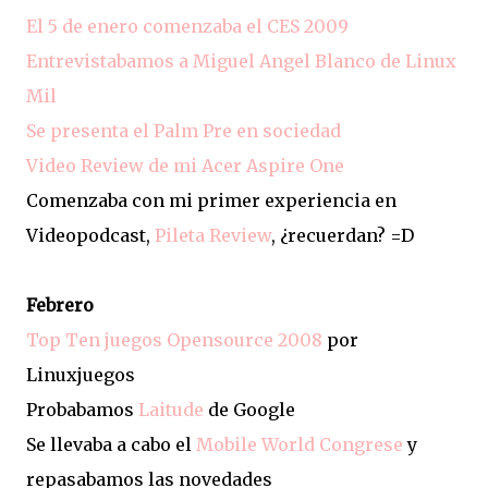
El 5 de enero comenzaba el CES 2009
Entrevistabamos a Miguel Angel Blanco de Linux
Mil
Se presenta el Palm Pre en sociedad
Video Review de mi Acer Aspire One
Comenzaba con mi primer experiencia en
Videopodcast,
Pileta Review
, ¿recuerdan? =D
Febrero
Top Ten juegos Opensource 2008
por
Linuxjuegos
Probabamos
Laitude
de Google
Se llevaba a cabo el
Mobile World Congrese
y
repasabamos las novedades