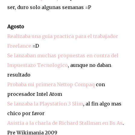
ser, duro solo algunas semanas =P
Agosto
Realizaba una guia practica para el trabajador
Freelance
=D
Se lanzaban muchas propuestas en contra del
Impuestazo Tecnologico
, aunque no daban
resultado
Probaba mi primera Nettop Compaq
con
procesador Intel Atom
Se lanzaba la Playstation 3 Slim
, al fin algo mas
chico por favor
Asistia a la charla de Richard Stallman en Bs As
.
Pre Wikimania 2009