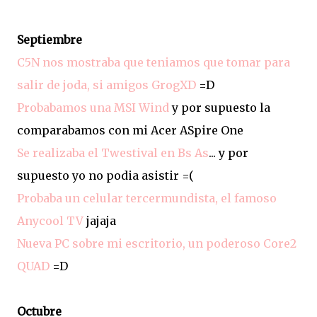
Septiembre
C5N nos mostraba que teniamos que tomar para
salir de joda, si amigos GrogXD
=D
Probabamos una MSI Wind
y por supuesto la
comparabamos con mi Acer ASpire One
Se realizaba el Twestival en Bs As
... y por
supuesto yo no podia asistir =(
Probaba un celular tercermundista, el famoso
Anycool TV
jajaja
Nueva PC sobre mi escritorio, un poderoso Core2
QUAD
=D
Octubre