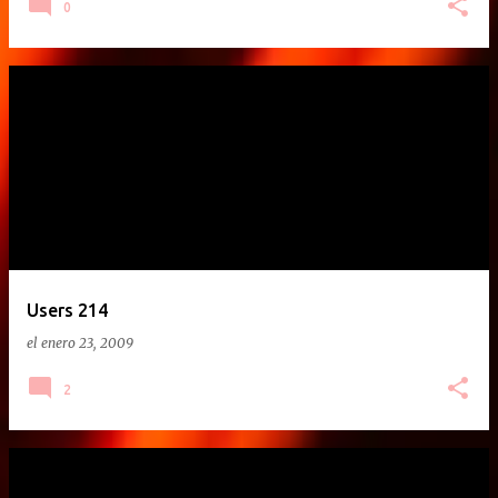
0
Users 214
el
enero 23, 2009
2